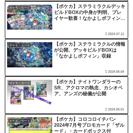
【ポケカ】ステラミラクルデッキ
ポケモンカード
ビルドBOXの中身が判明、プレ
イヤー歓喜！なかよしポフィンに
大地の器、ジェットエネルギーも
収録
2024.07.12
【ポケカ】ステラミラクルの情報
ポケモンカード
が公開、デッキビルドBOXは
「なかよしポフィン」収録
2024.06.04
【ポケカ】ナイトワンダラーの
ポケモンカード
SR、アクロマの執念、カシオペ
ア、アンズの秘儀が公開
2024.06.01
【ポケカ】コロコロイチバン
ポケモンカード
2024年7月号プロモカード「ザル
ード」・カードボックス付