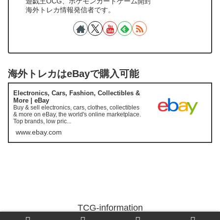
遊戯王OCG、ポケモンカードゲーム開封
海外トレカ情報発信者です。
海外トレカはeBayで購入可能
Electronics, Cars, Fashion, Collectibles &
More | eBay
Buy & sell electronics, cars, clothes, collectibles
& more on eBay, the world's online marketplace.
Top brands, low pric...
www.ebay.com
TCG-information