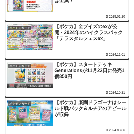
は全滅？
2025.01.20
【ポケカ】全ブイズのexが公
ポケモンカード
開・2024年のハイクラスパック
「テラスタルフェスex」
2024.11.01
【ポケカ】スタートデッキ
ポケモンカード
Generationsが11月22日に発売1
個850円
2024.10.21
【ポケカ】楽園ドラゴーナはシー
ポケモンカード
ルド戦パック＆ルチアのアピール
が収録
2024.08.06