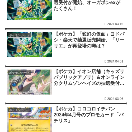
選受付が開始、オーガポンexが
たくさん！
2024.03.16
【ポケカ】「変幻の仮面」ヨドバ
ポケモンカード
シ・楽天で抽選販売開始、「リー
リエ」が再登場の噂は？
2024.04.01
【ポケカ】イオン店舗（キッズリ
ポケモンカード
パブリックアプリ）＆オンライン
分クリムゾンヘイズの抽選受付開
始、サザレSR（さいとうなおき
イラスト）が可愛い
2024.03.06
【ポケカ】コロコロイチバン
ポケモンカード
2024年4月号のプロモカード「パ
チリス」