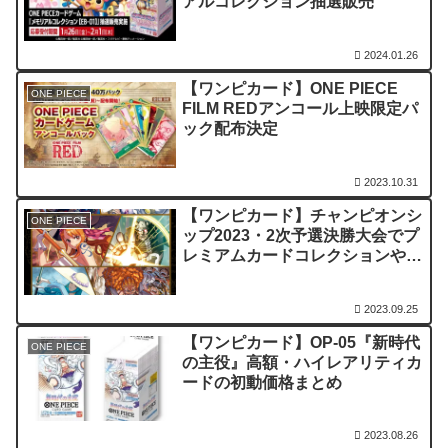
アルコレクション抽選販売
2024.01.26
【ワンピカード】ONE PIECE
ONE PIECE
FILM REDアンコール上映限定パ
ック配布決定
2023.10.31
【ワンピカード】チャンピオンシ
ONE PIECE
ップ2023・2次予選決勝大会でプ
レミアムカードコレクションや旧
四皇チャンピオンシップセット販
売/再販はある！？価格は？
2023.09.25
【ワンピカード】OP-05『新時代
ONE PIECE
の主役』高額・ハイレアリティカ
ードの初動価格まとめ
2023.08.26