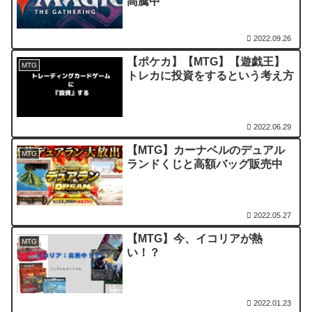
高騰中
2022.09.26
【ポケカ】【MTG】【遊戯王】
MTG
トレカに投資をするという考え方
2022.06.29
【MTG】カーナベルのデュアル
MTG
ランドくじと高額バッグ販売中
2022.05.27
【MTG】今、イコリアが熱
MTG
い！？
2022.01.23