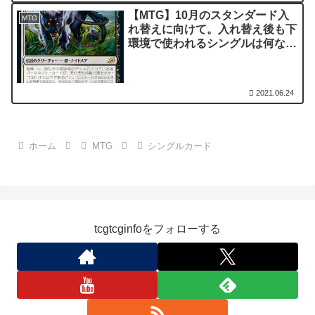
【MTG】10月のスタンダード入
MTG
れ替えに向けて。入れ替え後も下
環境で使われるシングルは何なの
か？投資目線で、ボックスとして
買っておくのはどうなのか？
2021.06.24
ホーム
MTG
シングルカード
tcgtcginfoをフォローする