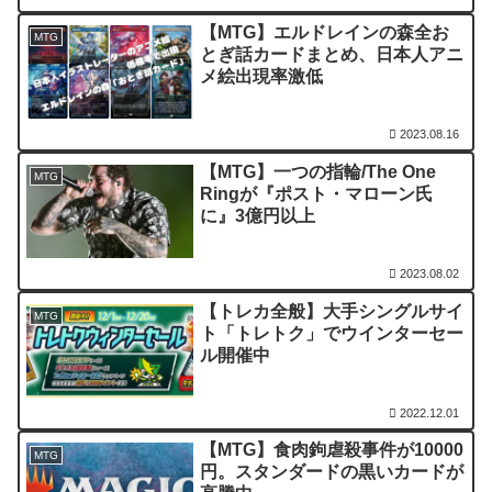
【MTG】エルドレインの森全お
MTG
とぎ話カードまとめ、日本人アニ
メ絵出現率激低
2023.08.16
【MTG】一つの指輪/The One
MTG
Ringが『ポスト・マローン氏
に』3億円以上
2023.08.02
【トレカ全般】大手シングルサイ
MTG
ト「トレトク」でウインターセー
ル開催中
2022.12.01
【MTG】食肉鉤虐殺事件が10000
MTG
円。スタンダードの黒いカードが