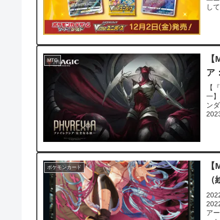
して
【M
MTG
ア
【『
一】
ンダ
20
【
ポケモンカード
（
20
20
ア