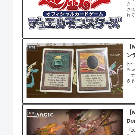
ク 
さ
れて
【M
MTG
ン
昨年
Po
ー
きま
【
MTG
Do
『2