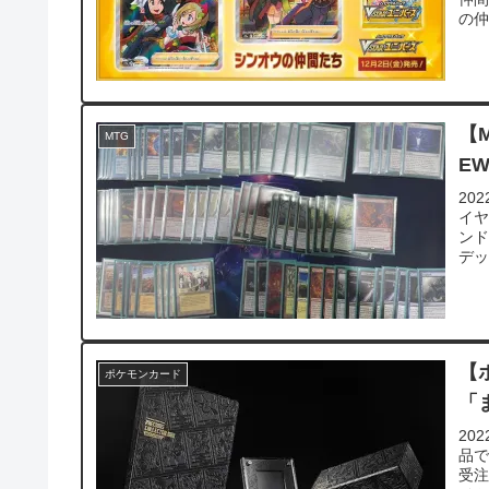
の仲
【
MTG
E
20
イヤ
ン
デッ
【
ポケモンカード
「
20
品
受注