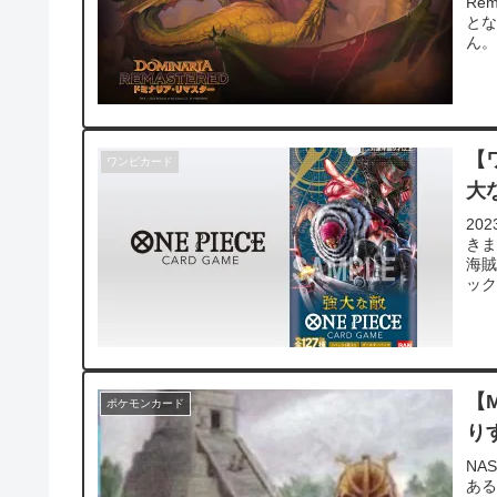
Re
とな
ん。 
【
ワンピカード
大
20
きま
海賊
ック
【
ポケモンカード
り
NA
ある