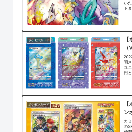
いた
ドま
【
ポケモンカード
（
20
開さ
ユニ
円と
【
ポケモンカード
ン
カミ
のS
仲