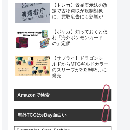
【トレカ】景品表示法の改
定で古物買取が規制対象
に。買取広告にも影響が
【ポケカ】知っておくと便
利「海外ポケモンカード
の」定価
【サプライ】ドラゴンシー
ルドからMTGギルドカラー
のスリーブが2026年5月に
発売
Amazonで検索
海外TCGはeBay面白い