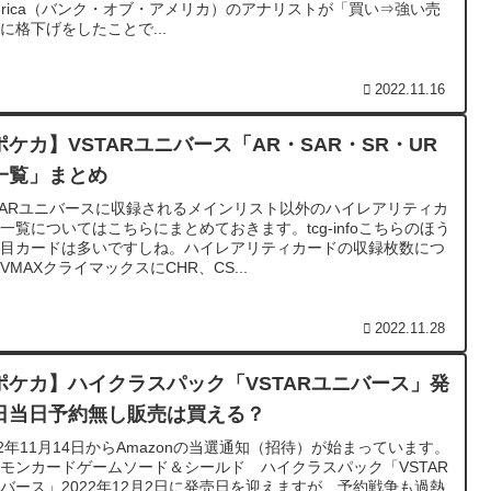
erica（バンク・オブ・アメリカ）のアナリストが「買い⇒強い売
に格下げをしたことで...
2022.11.16
ポケカ】VSTARユニバース「AR・SAR・SR・UR
一覧」まとめ
TARユニバースに収録されるメインリスト以外のハイレアリティカ
一覧についてはこちらにまとめておきます。tcg-infoこちらのほう
注目カードは多いですしね。ハイレアリティカードの収録枚数につ
VMAXクライマックスにCHR、CS...
2022.11.28
ポケカ】ハイクラスパック「VSTARユニバース」発
日当日予約無し販売は買える？
22年11月14日からAmazonの当選通知（招待）が始まっています。
モンカードゲームソード＆シールド ハイクラスパック「VSTAR
バース」2022年12月2日に発売日を迎えますが、予約戦争も過熱