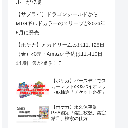
ル」が登場
【サプライ】ドラゴンシールドから
MTGギルドカラーのスリーブが2026年
5月に発売
【ポケカ】メガドリームexは11月28日
（金）発売・Amazon予約は11月10日
14時抽選が濃厚！？
【ポケカ】バースディでス
カーレットex＆バイオレッ
トex抽選「チケット必須」
【ポケカ】永久保存版・
PSA鑑定「鑑定枚数、鑑定
結果」検索の仕方