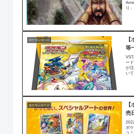
Am
り」
【
ポケモンカード
等
VS
ード
が
いて
【
ポケモンカード
売
20
ポケ
ユニ