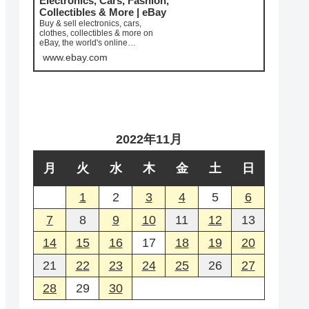
Electronics, Cars, Fashion,
Collectibles & More | eBay
Buy & sell electronics, cars,
clothes, collectibles & more on
eBay, the world's online
marketplace. Top brands, low pric...
www.ebay.com
2022年11月
月
火
水
木
金
土
日
1
2
3
4
5
6
7
8
9
10
11
12
13
14
15
16
17
18
19
20
21
22
23
24
25
26
27
28
29
30