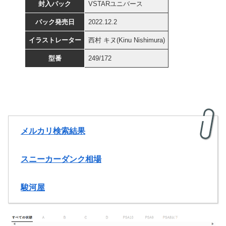
封入パック
VSTARユニバース
パック発売日
2022.12.2
イラストレーター
西村 キヌ(Kinu Nishimura)
型番
249/172
メルカリ検索結果
スニーカーダンク相場
駿河屋