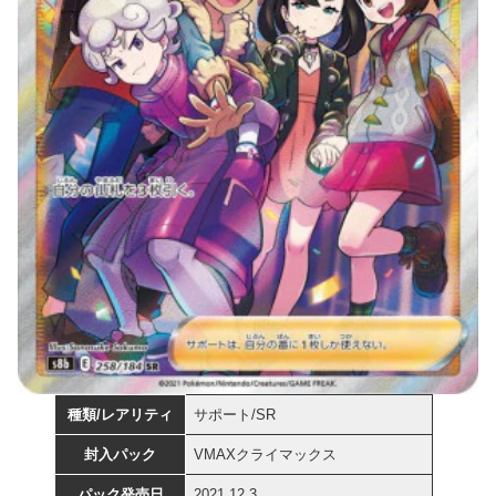
種類/レアリティ
サポート/SR
封入パック
VMAXクライマックス
パック発売日
2021.12.3