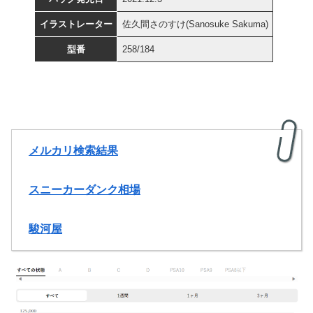
イラストレーター
佐久間さのすけ(Sanosuke Sakuma)
型番
258/184
メルカリ検索結果
スニーカーダンク相場
駿河屋