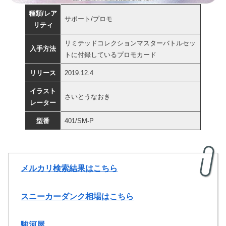
種類/レア
サポート/プロモ
リティ
リミテッドコレクションマスターバトルセッ
入手方法
トに付録しているプロモカード
リリース
2019.12.4
イラスト
さいとうなおき
レーター
型番
401/SM-P
メルカリ検索結果はこちら
スニーカーダンク相場はこちら
駿河屋