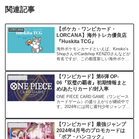
関連記事
【ポケカ・ワンピカード・
LORCANA
LORCANA】海外トレカ優良店
『Huskita TCG』
海外ポケモンカードといえば、Kinoko’s
ShopさんやCardshop KENZOさんなどが
有名ですが、この都度新しい海外ポケモ
ンカードとLORCANA、ONE PIECEカー
ドゲームを取り扱っている優良店がオー
プンしました。店舗名は...
【ワンピカード】第6弾 OP-
ワンピカード
06『双璧の覇者』初期情報まと
め/あたりカード/封入率
ONE PIECE CARD GAME（ワンピース
カードゲーム）の盛り上がりが継続中で
す。2024年には同じ週刊少年ジャンプ系
列としては「ドラゴンボールスーパーカ
ードゲームフュージョンワールド」が発
売となりますが、2023年最後の新弾とし
【ワンピカード】最強ジャンプ
ワンピカード
て...
2024年4月号のプロモカードは
「ボア・ハンコック」