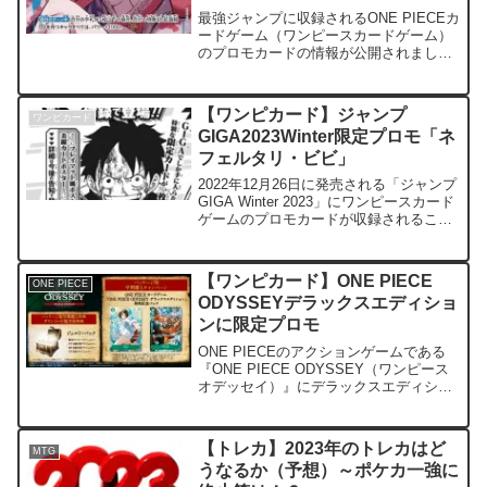
最強ジャンプに収録されるONE PIECEカ
ードゲーム（ワンピースカードゲーム）
のプロモカードの情報が公開されまし
た。500年後の未来で、コミックパラレ
ルが収録される「ボア・ハンコック」と
なります。 基本情報発売日：2024年3
【ワンピカード】ジャンプ
ワンピカード
月4日定価：...
GIGA2023Winter限定プロモ「ネ
フェルタリ・ビビ」
2022年12月26日に発売される「ジャンプ
GIGA Winter 2023」にワンピースカード
ゲームのプロモカードが収録されること
が判明しました。「ジャンプGIGAのみで
手に入る特別なプロモカード」として、
ネフェルタリ・ビビが収録されます...
【ワンピカード】ONE PIECE
ONE PIECE
ODYSSEYデラックスエディショ
ンに限定プロモ
ONE PIECEのアクションゲームである
『ONE PIECE ODYSSEY（ワンピース
オデッセイ）』にデラックスエディショ
ンが登場です。プレイステーション5やプ
レイスタイル4、XBOXなどで発売された
ソフトで、ゲーム自体は2023年1月...
【トレカ】2023年のトレカはど
MTG
うなるか（予想）～ポケカ一強に