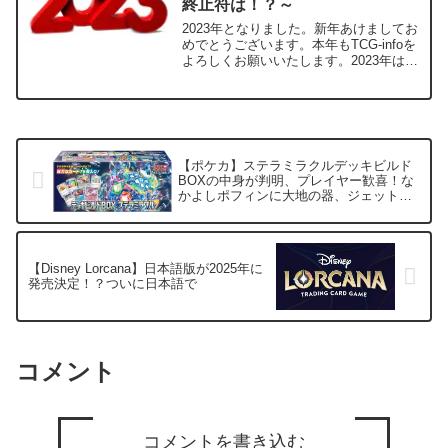
終止符は！？～
2023年となりました。新年あけましてお
めでとうございます。本年もTCG-infoを
よろしくお願いいたします。2023年は蓋
をあけてみれば、ポケモンカード一強で
一年間が終わったように思います。無論
各ポイント毎に強いカードゲームは存在
したもの...
【ポケカ】ステラミラクルデッキビルド
BOXの中身が判明、プレイヤー歓喜！な
かよしポフィンに大地の器、ジェットエ
ネルギーも収録
【Disney Lorcana】日本語版が2025年に
発売決定！？ついに日本語で
コメント
コメントを書き込む