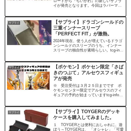
ロードから『ちいかわ』の新しいサプラ
イが発売となります。今回はラバーマッ
トコレクションV2 ２種類スリーブコレ
クションHG ５種類デッキホルダーコレ
クションV3 ４種類の合計９アイテムが
【サプライ】ドラゴンシールドの
サプライ
2023年6月23...
三重インナースリーブ
「PERFECT FIT」が激熱。
2024年現在、使う人が増えているドラゴ
ンシールドのスリーブのうち、インナー
スリーブの独自性が素晴らしい。tcg-info
ドラシ、ドラスリなどと言われてポケモ
ンカードのプレイヤーにも愛用されてい
ます。You Tuberの影響ともいわれてい
【ポケモン】ポケセン限定「さば
サプライ
ま...
きのつぶて」アルセウスフィギュ
アが発売
※ 受注受付は３月２５日までです ポ
ケモンセンター限定でアルセウスのフィ
ギュアの予約が始まっていますtcg-infoポ
イント付くことも考えてAmazonで購入
することをおすすめしています。
Amazonポケモンストアはこちら ポケ
【サプライ】TOYGERのデッキ
サプライ
モンセンター...
ケースを購入してみました。
１ TOYGERとは便利におしゃれに、遊
ぼう～TOYGERは、 「オシャレ」「可愛