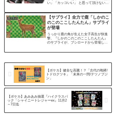
い」「カッコいい」 と思って頂けない商
品は、開発しません。 所有することに喜
べる、他者からの「オシャレ」という評
価を得られる、そんな商品を開発しま
【サプライ】全力で鹿「しかのこ
サプライ
す。～引用元...
のこのここしたんたん」サプライ
が登場
うっかり鹿の角が生えた女子高生が快進
撃、『しかのこのこのここしたんたん』
のサプライが、ブシロードから登場しま
す。発売日は2024年12月6日プレイマッ
トとスリーブが発売となります。 基本
情報発売日：2024年12月6日プレイマッ
ト2種類（各...
【ポケカ】健全な高騰！？「古代の咆哮/
トドロクツキ」「未来の一閃/テツノブジ
ン」
【ポケカ】あみあみ抽選『ハイクラスパ
ック「シャイニートレジャーex』11月2
～7日迄