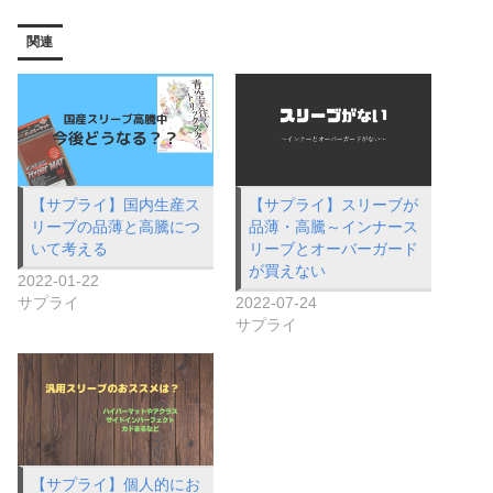
関連
【サプライ】国内生産ス
【サプライ】スリーブが
リーブの品薄と高騰につ
品薄・高騰～インナース
いて考える
リーブとオーバーガード
が買えない
2022-01-22
サプライ
2022-07-24
サプライ
【サプライ】個人的にお