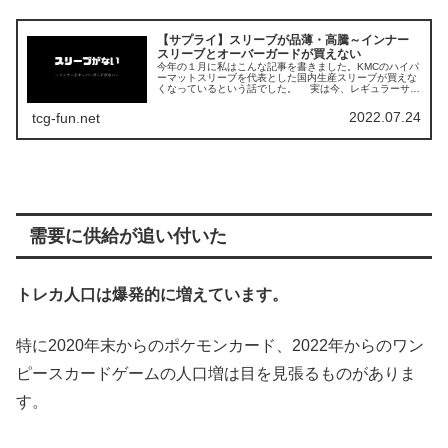
【サプライ】スリーブが品薄・高騰～インナー
スリーブとオーバーガードが買えない
今年の１月に私はこんな記事を書きました。KMCのハイパ
ーマットスリーブを代表とした国内生産スリーブが買えな
くなっているという話でした。 実は今、レギュラーサイ
ズのスリーブの一部が枯渇中先日、こんな話がありまし
た。tcg-infoブロッコリ...
2022.07.24
tcg-fun.net
需要に供給が追い付いた
トレカ人口は爆発的に増えています。
特に2020年末からのポケモンカード、2022年からのワン
ピースカードゲームの人口増は目を見張るものがありま
す。