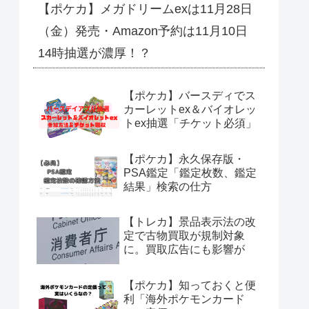
【ポケカ】メガドリームexは11月28日
（金）発売・Amazon予約は11月10日
14時抽選が濃厚！？
【ポケカ】バースディでス
カーレットex＆バイオレッ
トex抽選「チケット必須」
【ポケカ】永久保存版・
PSA鑑定「鑑定枚数、鑑定
結果」検索の仕方
【トレカ】景品表示法の改
定で古物買取が規制対象
に。買取広告にも影響が
【ポケカ】知っておくと便
利「海外ポケモンカード