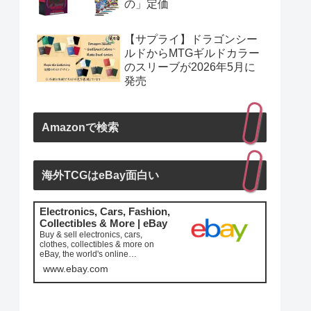
の」定価
【サプライ】ドラゴンシー
ルドからMTGギルドカラー
のスリーブが2026年5月に
発売
Amazonで検索
海外TCGはeBay面白い
Electronics, Cars, Fashion,
Collectibles & More | eBay
Buy & sell electronics, cars,
clothes, collectibles & more on
eBay, the world's online
marketplace. Top brands, low pric...
www.ebay.com