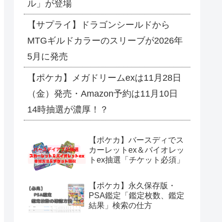
ル」が登場
【サプライ】ドラゴンシールドから
MTGギルドカラーのスリーブが2026年
5月に発売
【ポケカ】メガドリームexは11月28日
（金）発売・Amazon予約は11月10日
14時抽選が濃厚！？
【ポケカ】バースディでス
カーレットex＆バイオレッ
トex抽選「チケット必須」
【ポケカ】永久保存版・
PSA鑑定「鑑定枚数、鑑定
結果」検索の仕方