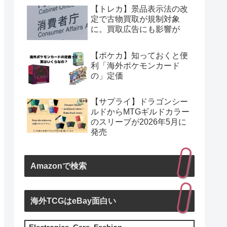
【トレカ】景品表示法の改
定で古物買取が規制対象
に。買取広告にも影響が
【ポケカ】知っておくと便
利「海外ポケモンカード
の」定価
【サプライ】ドラゴンシー
ルドからMTGギルドカラー
のスリーブが2026年5月に
発売
Amazonで検索
海外TCGはeBay面白い