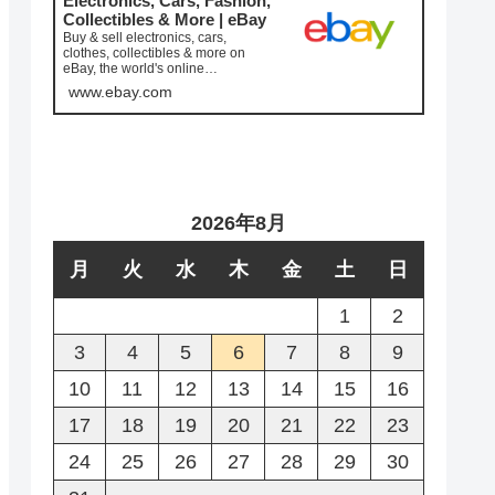
Electronics, Cars, Fashion,
Collectibles & More | eBay
Buy & sell electronics, cars,
clothes, collectibles & more on
eBay, the world's online
marketplace. Top brands, low pric...
www.ebay.com
2026年8月
月
火
水
木
金
土
日
1
2
3
4
5
6
7
8
9
10
11
12
13
14
15
16
17
18
19
20
21
22
23
24
25
26
27
28
29
30