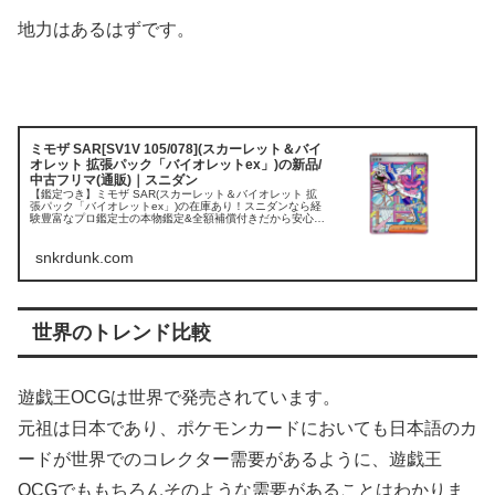
地力はあるはずです。
ミモザ SAR[SV1V 105/078](スカーレット＆バイ
オレット 拡張パック「バイオレットex」)の新品/
中古フリマ(通販)｜スニダン
【鑑定つき】ミモザ SAR(スカーレット＆バイオレット 拡
張パック「バイオレットex」)の在庫あり！スニダンなら経
験豊富なプロ鑑定士の本物鑑定&全額補償付きだから安心・
安全。完売・プレ値・人気アイテムを取扱中！
snkrdunk.com
世界のトレンド比較
遊戯王OCGは世界で発売されています。
元祖は日本であり、ポケモンカードにおいても日本語のカ
ードが世界でのコレクター需要があるように、遊戯王
OCGでももちろんそのような需要があることはわかりま