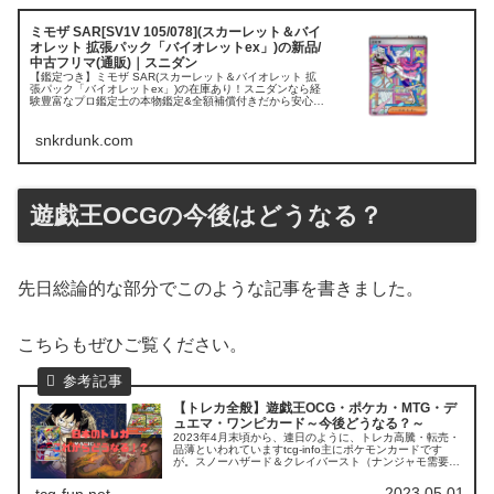
ミモザ SAR[SV1V 105/078](スカーレット＆バイ
オレット 拡張パック「バイオレットex」)の新品/
中古フリマ(通販)｜スニダン
【鑑定つき】ミモザ SAR(スカーレット＆バイオレット 拡
張パック「バイオレットex」)の在庫あり！スニダンなら経
験豊富なプロ鑑定士の本物鑑定&全額補償付きだから安心・
安全。完売・プレ値・人気アイテムを取扱中！
snkrdunk.com
遊戯王OCGの今後はどうなる？
先日総論的な部分でこのような記事を書きました。
こちらもぜひご覧ください。
【トレカ全般】遊戯王OCG・ポケカ・MTG・デ
ュエマ・ワンピカード～今後どうなる？～
2023年4月末頃から、連日のように、トレカ高騰・転売・
品薄といわれていますtcg-info主にポケモンカードです
が。スノーハザード＆クレイバースト（ナンジャモ需要）
で大きくニュースとなり、一部界隈では「そろそろブーム
は終焉だろ」といわれて...
2023.05.01