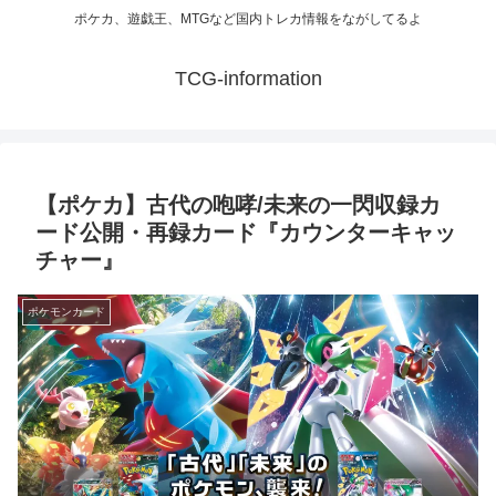
ポケカ、遊戯王、MTGなど国内トレカ情報をながしてるよ
TCG-information
【ポケカ】古代の咆哮/未来の一閃収録カ
ード公開・再録カード『カウンターキャッ
チャー』
ポケモンカード