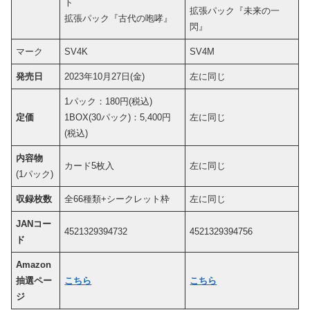
ト
拡張パック『未来の一
拡張パック『古代の咆哮』
閃』
マーク
SV4K
SV4M
発売日
2023年10月27日(金)
左に同じ
1パック：180円(税込)
定価
1BOX(30パック)：5,400円
左に同じ
(税込)
内容物
カード5枚入
左に同じ
(1パック)
収録枚数
全66種類+シークレット枠
左に同じ
JANコー
4521329394732
4521329394756
ド
Amazon
抽選ペー
こちら
こちら
ジ