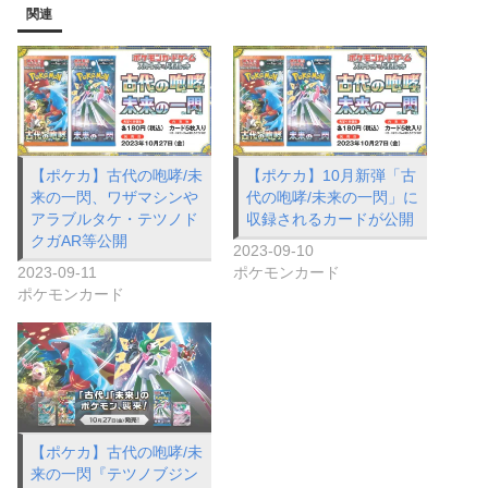
関連
【ポケカ】古代の咆哮/未
【ポケカ】10月新弾「古
来の一閃、ワザマシンや
代の咆哮/未来の一閃」に
アラブルタケ・テツノド
収録されるカードが公開
クガAR等公開
2023-09-10
2023-09-11
ポケモンカード
ポケモンカード
【ポケカ】古代の咆哮/未
来の一閃『テツノブジン