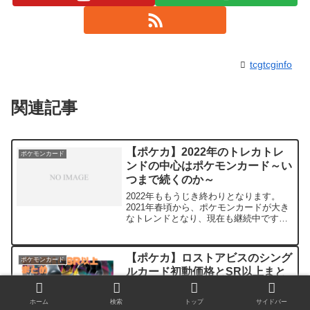
tcgtcginfo
関連記事
【ポケカ】2022年のトレカトレ
ポケモンカード
ンドの中心はポケモンカード～い
つまで続くのか～
2022年ももうじき終わりとなります。
2021年春頃から、ポケモンカードが大き
なトレンドとなり、現在も継続中です
が、今年のトレカのトレンドは最終的に
どうなったのかまとめてみたいと思いま
す。トレンドの状況Googleのビックデー
【ポケカ】ロストアビスのシング
ポケモンカード
タにおける人...
ルカード初動価格とSR以上まと
め
2022年7月15日に発売したポケモンカー
ホーム
検索
トップ
サイドバー