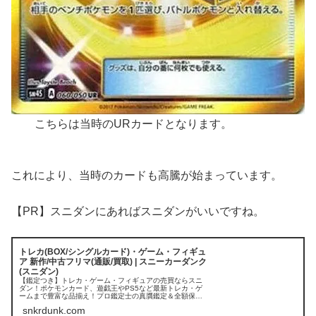
こちらは当時のURカードとなります。
これにより、当時のカードも高騰が始まっています。
【PR】スニダンにあればスニダンがいいですね。
トレカ(BOX/シングルカード)・ゲーム・フィギュ
ア 新作/中古フリマ(通販/買取) | スニーカーダンク
(スニダン)
【鑑定つき】トレカ・ゲーム・フィギュアの売買ならスニ
ダン！ポケモンカード、遊戯王やPS5など最新トレカ・ゲ
ームまで豊富な品揃え！プロ鑑定士の真贋鑑定＆全額保証
付きの安心・安全な取引でお届けします。
snkrdunk.com