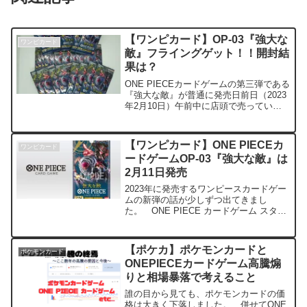
【ワンピカード】OP-03『強大な
ワンピカード
敵』フライングゲット！！開封結
果は？
ONE PIECEカードゲームの第三弾である
『強大な敵』が普通に発売日前日（2023
年2月10日）午前中に店頭で売っていた
ことから購入し開封してみました。 ポ
ケモンカードが金曜日発売なので、ステ
ルス的に販売している店舗については発
【ワンピカード】ONE PIECEカ
ワンピカード
売日をよく...
ードゲームOP-03『強大な敵』は
2月11日発売
2023年に発売するワンピースカードゲー
ムの新弾の話が少しずつ出てきまし
た。 ONE PIECE カードゲーム スター
トデッキ ビッグ・マム海賊団【ST-07】
で登場する新色「黄色」が強化されるブ
ースターパックではないかといわれてい
【ポケカ】ポケモンカードと
ポケモンカード
ます。商...
ONEPIECEカードゲーム高騰煽
りと相場暴落で考えること
誰の目から見ても、ポケモンカードの価
格は大きく下落しました。 併せてONE