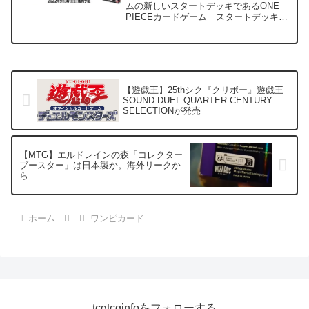
ムの新しいスタートデッキであるONE
PIECEカードゲーム スタートデッキ海
軍【ST-06】が発売します。9月28日時点
で早い店舗については問屋から送られて
きています。（知り合いのお店でちょう
ど...
【遊戯王】25thシク『クリボー』遊戯王
SOUND DUEL QUARTER CENTURY
SELECTIONが発売
【MTG】エルドレインの森「コレクター
ブースター」は日本製か。海外リークか
ら
ホーム
ワンピカード
tcgtcginfoをフォローする