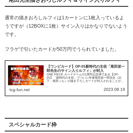
尾田先生描きおろしルフィ＆サイン入りルフィ
通常の描きおろしルフィは1カートンに1枚入っているよ
うですが（12BOXに1枚）サイン入りはかなりでないよう
です。
フラゲで引いたカードが50万円でうられていました。
【ワンピカード】OP-05新時代の主役「尾田栄一
郎先生のサイン入りルフィ」が封入
ONE PIECE カードゲームの1周年記念弾である【OP-
05】「新時代の主役」でついに作者尾田栄一郎先生（以
下：尾田っち）の描き下ろしカードが封入されることが判
明しました。更に今回はサイン入りカードとなっていま
す。 スーパーパラレル（コ...
2023.08.19
tcg-fun.net
スペシャルカード枠