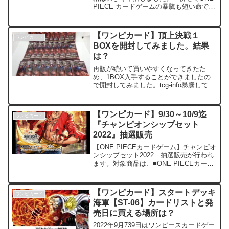
PIECE カードゲームの暴騰も短い命でし
た。2023年5月～6月の高騰は夢だったの
か？幻だったのか？あの時、高値で煽っ
て買わせた人・購入した人ポケモンカー
【ワンピカード】頂上決戦１
ワンピカード
ドは不滅...
BOXを開封してみました。結果
は？
再販が続いて買いやすくなってきたた
め、1BOX入手することができましたの
で開封してみました。tcg-info暴騰してい
たシングルカードの価格も落ち着いてシ
ングルも買いやすくなってきましたね。
これで安心してプレイヤーの方もデッキ
【ワンピカード】9/30～10/9迄
ワンピカード
を組みやすくな...
『チャンピオンシップセット
2022』抽選販売
【ONE PIECEカードゲーム】チャンピオ
ンシップセット2022 抽選販売が行われ
ます。対象商品は、■ONE PIECEカード
ゲーム チャンピオンシップセット
2022(モンキー・D・ルフィ)■ONE
PIECEカードゲーム チャンピオンシ...
【ワンピカード】スタートデッキ
ワンピカード
海軍【ST-06】カードリストと発
売日に買える場所は？
2022年9月739日はワンピースカードゲー