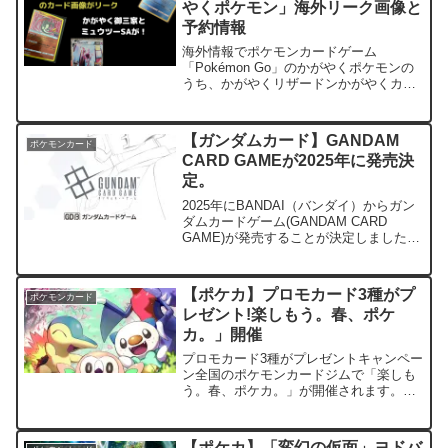
やくポケモン」海外リーク画像と
予約情報
海外情報でポケモンカードゲーム
「Pokémon Go」のかがやくポケモンの
うち、かがやくリザードンかがやくカメ
ックスの画像が公開となりました（フェ
イクの可能性もあります）まだフシギバ
ナは公開されていませんが今回は御三家
【ガンダムカード】GANDAM
ポケモンカード
がかがやくようです。t...
CARD GAMEが2025年に発売決
定。
2025年にBANDAI（バンダイ）からガン
ダムカードゲーム(GANDAM CARD
GAME)が発売することが決定しました。
先行販売でPREMIUM BANDAI(プレミア
ムバンダイ)において、β版の抽選販売が
行われるようです。 ガンダム...
【ポケカ】プロモカード3種がプ
ポケモンカード
レゼント!楽しもう。春、ポケ
カ。」開催￼
プロモカード3種がプレゼントキャンペー
ン全国のポケモンカードジムで「楽しも
う。春、ポケカ。」が開催されます。開
催期間は３月２５日から！配布場所：全
国のポケモンカードジム・ポケモンセン
ター・ポケモンストア配布時期：3月25
【ポケカ】「変幻の仮面」ヨドバ