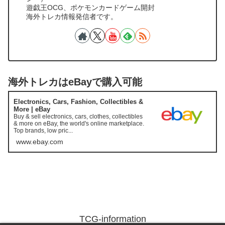
遊戯王OCG、ポケモンカードゲーム開封
海外トレカ情報発信者です。
海外トレカはeBayで購入可能
Electronics, Cars, Fashion, Collectibles &
More | eBay
Buy & sell electronics, cars, clothes, collectibles
& more on eBay, the world's online marketplace.
Top brands, low pric...
www.ebay.com
TCG-information