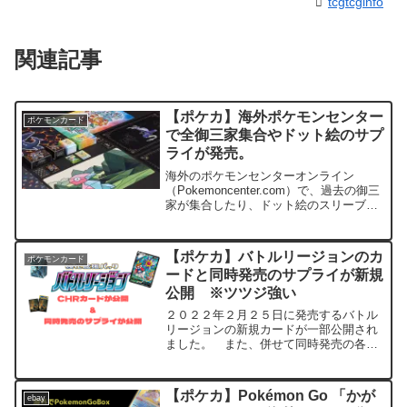
tcgtcginfo
関連記事
【ポケカ】海外ポケモンセンター
ポケモンカード
で全御三家集合やドット絵のサプ
ライが発売。
海外のポケモンセンターオンライン
（Pokemoncenter.com）で、過去の御三
家が集合したり、ドット絵のスリーブや
プレイマットなどの注文が始まっていま
す。※今回のアイテムは予約品ではなく
即納品であることから、最近決済を蹴ら
【ポケカ】バトルリージョンのカ
ポケモンカード
れがちなクレ...
ードと同時発売のサプライが新規
公開 ※ツツジ強い
２０２２年２月２５日に発売するバトル
リージョンの新規カードが一部公開され
ました。 また、併せて同時発売の各種
サプライも公開されています。 ↓公開
最初の記事はこちら↓ 今回公開されたカ
ードはCHR４枚アヤシシ・スターミー
【ポケカ】Pokémon Go 「かが
ebay
V・ガブリアスV・シ...