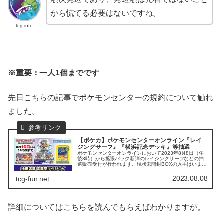
から慌てる必要はないですね。
tcg-info
※重要：一人1個までです
先日こちらの記事でポケモンセンターの規約について触れ
ました。
【ポケカ】ポケモンセンターオンライン『レイ
ジングサーフ』『横浜記念デッキ』等抽選
ポケモンセンターオンラインにおいて2023年8月8日（午
後3時）から拡張パック新弾のレイジングサーフなどの抽
選販売受付が行われます。現状未開封BOXの入手はいまだ
困難な状況となっていますので、確実に応募しておきまし
ょう。 tcg-info期...
2023.08.08
tcg-fun.net
詳細についてはこちらを読んでもらえばわかりますが。