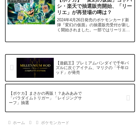
ポケモンカード
日（金）から入手条件...
シ・楽天で抽選販売開始、「リー
リエ」が再登場の噂は？
2024年4月26日発売のポケモンカード新
弾『変幻の仮面』の抽選販売受付が新し
く開始されました。一部ではリーリエが
再登場？と噂が流れています。商品名ポ
ケモンカードゲームスカーレット＆バイ
オレット拡張パック『変幻の仮面』マー
クsv6発売日20...
【遊戯王】プレミアムバンダイで千年パ
ズルに次ぐアイテム、マリクの「千年ロ
ッド」が発売
【ポケカ】まさかの再販！？あみあみで
「パラダイムトリガー」「レイジングサ
ーフ」抽選
ホーム
ポケモンカード