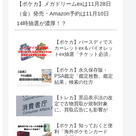
【ポケカ】メガドリームexは11月28日
（金）発売・Amazon予約は11月10日
14時抽選が濃厚！？
【ポケカ】バースディでス
カーレットex＆バイオレッ
トex抽選「チケット必須」
【ポケカ】永久保存版・
PSA鑑定「鑑定枚数、鑑定
結果」検索の仕方
【トレカ】景品表示法の改
定で古物買取が規制対象
に。買取広告にも影響が
【ポケカ】知っておくと便
利「海外ポケモンカード