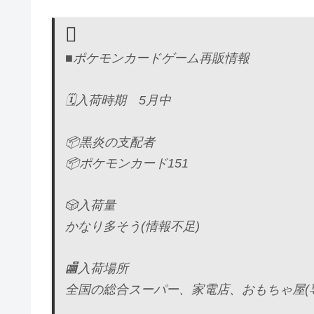
■ポケモンカードゲーム再販情報
🗓️入荷時期 5月中
📦黒炎の支配者
📦ポケモンカード151
🎲入荷量
かなり多そう(情報不足)
🏬入荷場所
全国の総合スーパー、家電店、おもちゃ屋(