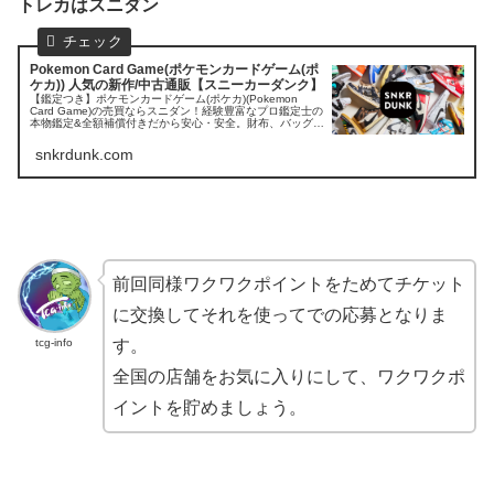
トレカはスニダン
Pokemon Card Game(ポケモンカードゲーム(ポ
ケカ)) 人気の新作/中古通販【スニーカーダンク】
【鑑定つき】ポケモンカードゲーム(ポケカ)(Pokemon
Card Game)の売買ならスニダン！経験豊富なプロ鑑定士の
本物鑑定&全額補償付きだから安心・安全。財布、バッグ、
ネックレス、ピアス、キーケースなどメンズ・レディース
に人気の新品...
snkrdunk.com
前回同様ワクワクポイントをためてチケット
に交換してそれを使ってでの応募となりま
tcg-info
す。
全国の店舗をお気に入りにして、ワクワクポ
イントを貯めましょう。