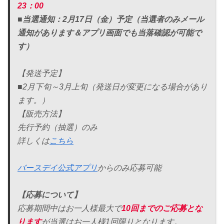
23：00
■当選通知：2月17日（金）予定（当選者のみメール
通知があります＆アプリ画面でも当落確認が可能で
す）
【発送予定】
■2月下旬～3月上旬（発送日が変更になる場合があり
ます。）
【販売方法】
先行予約（抽選）のみ
詳しくは
こちら
バースデイ公式アプリ
からのみ応募可能
【応募について】
応募期間中はお一人様最大で
10回までのご応募とな
ります
が当選はお一人様1回限りとなります。