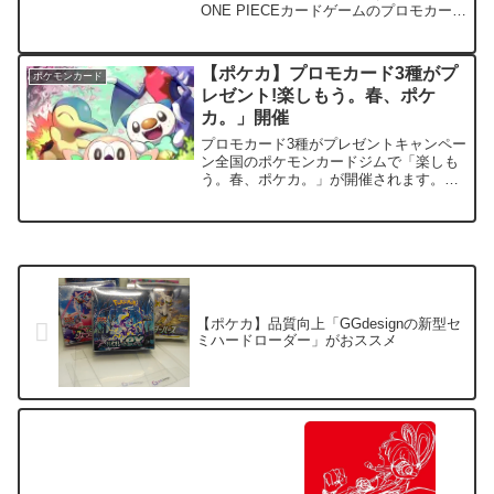
ONE PIECEカードゲームのプロモカード
はありませんが、遊戯王OCGのプロモカ
ードとUNION ARENAのプロモカードが
付録でついてきます。 基本情報Vジ
【ポケカ】プロモカード3種がプ
ポケモンカード
ャ...
レゼント!楽しもう。春、ポケ
カ。」開催￼
プロモカード3種がプレゼントキャンペー
ン全国のポケモンカードジムで「楽しも
う。春、ポケカ。」が開催されます。開
催期間は３月２５日から！配布場所：全
国のポケモンカードジム・ポケモンセン
ター・ポケモンストア配布時期：3月25
日（金）から入手条件...
【ポケカ】品質向上「GGdesignの新型セ
ミハードローダー」がおススメ