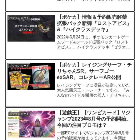
レット・バイオレット』の御三家であ
る、ニャオハ・クワッス・ホゲータのex
セットが発売となります。国内仕様はこ
【ポケカ】情報＆予約販売解禁
ポケモンカード
ちら関連アイテムの予約...
拡張パック新弾『ロストアビス』
&『ハイクラスデッキ』
2022年6月24日に、ポケモンカードゲー
ムソード&シールド拡張パック『ロスト
アビス』、ハイクラスデッキ『ゼラオ
ラ』『ゲンガー』の予約&情報が解禁さ
れます。tcg-infoハイクラスデッキについ
てはカートンにそれぞれ１Boxずつ、SA
【ポケカ】レイジングサーフ・チ
ポケモンカード
が封入...
リちゃんSR、サーフゴー
exSAR、コレクレーAR公開
レイジングサーフに収録が決定していた
大人気四天王・トレーナーである、『み
んなのアイドル断層の麗人・チリちゃ
ん』のSR（スーパーレア）サポートトレ
ーナーカードがチャンピオンズリーグ横
浜2024の1日目で公開されました。今回
【遊戯王】【ワンピカード】Vジ
ポケモンカード
最も注目すべきカード...
ャンプ2023年8月号の予約開始。
今回の注目プロモは？
一部ECサイトでVジャンプ2023年8月号
の予約販売が始まっています。今回は