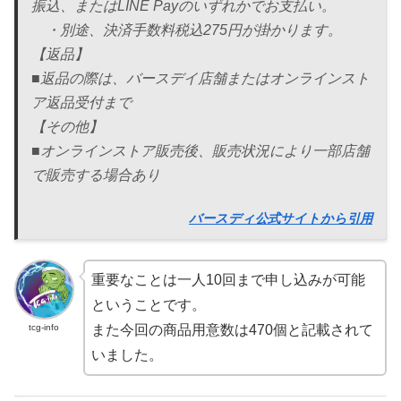
振込、またはLINE Payのいずれかでお支払い。
・別途、決済手数料税込275円が掛かります。
【返品】
■返品の際は、バースデイ店舗またはオンラインスト
ア返品受付まで
【その他】
■オンラインストア販売後、販売状況により一部店舗
で販売する場合あり
バースディ公式サイトから引用
重要なことは一人10回まで申し込みが可能
ということです。
tcg-info
また今回の商品用意数は470個と記載されて
いました。