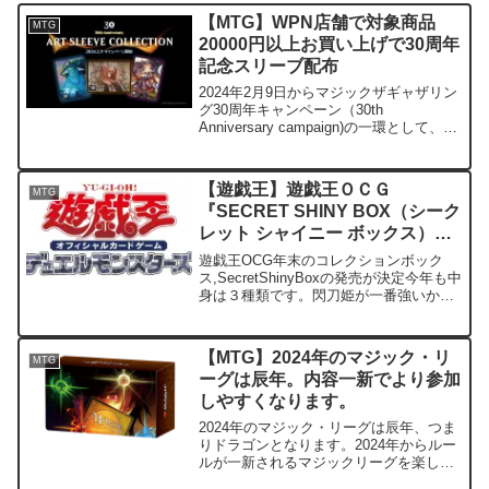
【MTG】WPN店舗で対象商品
MTG
20000円以上お買い上げで30周年
記念スリーブ配布
2024年2月9日からマジックザギャザリン
グ30周年キャンペーン（30th
Anniversary campaign)の一環として、
ART SLEEVE COLLECTION（アートス
リーブコレクション）と題して、「マジ
ック：ザ・ギャザリン...
【遊戯王】遊戯王ＯＣＧ
MTG
『SECRET SHINY BOX（シーク
レット シャイニー ボックス）』
発売
遊戯王OCG年末のコレクションボック
ス,SecretShinyBoxの発売が決定今年も中
身は３種類です。閃刀姫が一番強いか
な。この中だと。去年は三幻神ですが、
今年は女性キャラです。かわいいは正
義。ロゼとかあるんだろうなぁ。
【MTG】2024年のマジック・リ
MTG
ーグは辰年。内容一新でより参加
しやすくなります。
2024年のマジック・リーグは辰年、つま
りドラゴンとなります。2024年からルー
ルが一新されるマジックリーグを楽しみ
ましょう。 マジック・リーグとは？