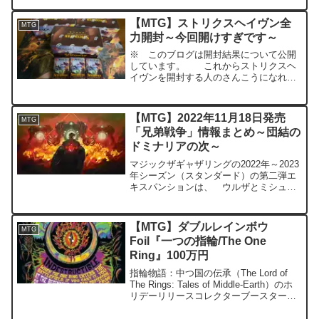
WPN加盟店舗で常時開催されている30枚
デッキを用いた簡易的なリミテッドイベ
【MTG】ストリクスヘイヴン全
MTG
ントです。最新...
力開封～今回開けすぎです～
※ このブログは開封結果について公開
しています。 これからストリクスヘ
イヴンを開封する人のさんこうになれば
幸いです。１ ストリクスヘイヴンと
は ２０２１年４月に発売された
MTG(Magic The Gathering)の新弾で
【MTG】2022年11月18日発売
MTG
す。 日...
「兄弟戦争」情報まとめ～団結の
ドミナリアの次～
マジックザギャザリングの2022年～2023
年シーズン（スタンダード）の第二弾エ
キスパンションは、 ウルザとミシュラ
の物語『兄弟戦争』（英語名：The
Brothers’ War）です。 tcg-info9月12日
に予約が始まりました。楽天...
【MTG】ダブルレインボウ
MTG
Foil『一つの指輪/The One
Ring』100万円
指輪物語：中つ国の伝承（The Lord of
The Rings: Tales of Middle-Earth）のホ
リデーリリースコレクターブースターに
封入されているダブルレインボウ・Foil
の各種カードの値段が高騰しています。