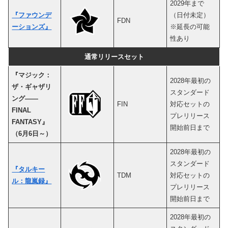
2029年まで
『ファウンデ
（日付未定）
FDN
ーションズ』
※延長の可能
性あり
通常リリースセット
『マジック：
2028年最初の
ザ・ギャザリ
スタンダード
ング——
FIN
対応セットの
FINAL
プレリリース
FANTASY』
開始前日まで
（6月6日～）
2028年最初の
スタンダード
『タルキー
TDM
対応セットの
ル：龍嵐録』
プレリリース
開始前日まで
2028年最初の