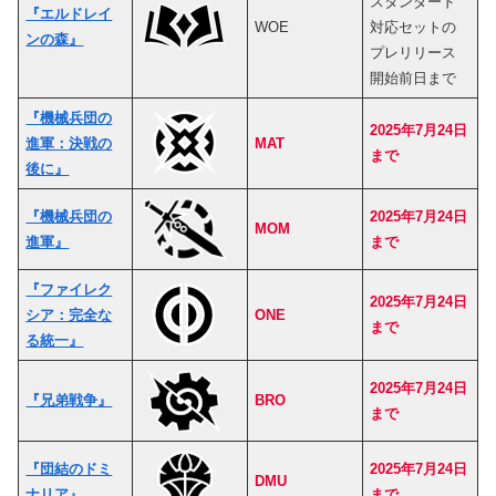
スタンダード
『エルドレイ
WOE
対応セットの
ンの森』
プレリリース
開始前日まで
『機械兵団の
2025年7月24日
進軍：決戦の
MAT
まで
後に』
『機械兵団の
2025年7月24日
MOM
進軍』
まで
『ファイレク
2025年7月24日
シア：完全な
ONE
まで
る統一』
2025年7月24日
『兄弟戦争』
BRO
まで
『団結のドミ
2025年7月24日
DMU
ナリア』
まで