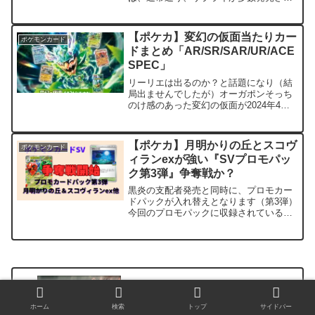
ます。 今回のサプライはかなり激熱と
なっていますので、争奪戦必死となりそ
うです。 ※ Amazonポケモンセン
【ポケカ】変幻の仮面当たりカー
ポケモンカード
ターは稀に入荷します。...
ドまとめ「AR/SR/SAR/UR/ACE
SPEC」
リーリエは出るのか？と話題になり（結
局出ませんでしたが）オーガポンそっち
のけ感のあった変幻の仮面が2024年4月
26日（金）にいよいよ発売となります。
今回の新弾についてはもうさすがに普通
に買えるようになっているかと思います
【ポケカ】月明かりの丘とスコヴ
ポケモンカード
が、とはいってもポ...
ィランexが強い『SVプロモパッ
ク第3弾』争奪戦か？
黒炎の支配者発売と同時に、プロモカー
ドパックが入れ替えとなります（第3弾）
今回のプロモパックに収録されているプ
ロモパック限定カードにかなり注目が集
まっています。 プロモカードパック
とは？全国のポケモンカードジムで開催
されているジムバトルや...
【MTG】食肉鉤虐殺事件が禁止後高騰し
ホーム
検索
トップ
サイドバー
たカードは？黒絡みと白かな？