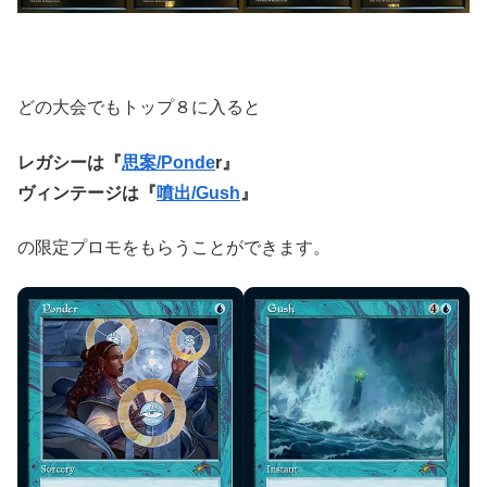
どの大会でもトップ８に入ると
レガシーは『
思案/Ponde
r』
ヴィンテージは『
噴出/Gush
』
の限定プロモをもらうことができます。