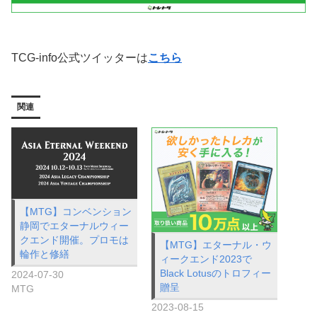
TCG-info公式ツイッターは
こちら
関連
【MTG】コンベンション
静岡でエターナルウィー
クエンド開催。プロモは
【MTG】エターナル・ウ
輪作と修繕
ィークエンド2023で
Black Lotusのトロフィー
2024-07-30
贈呈
MTG
2023-08-15