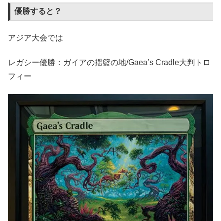
優勝すると？
アジア大会では
レガシー優勝：ガイアの揺籃の地/Gaea’s Cradle大判トロ
フィー