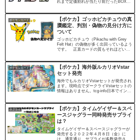
れまで定価割れが当たり前だったBOXが
買えずにプレミア価格に・コレクター、
プレイヤーそして転売ヤー（投資家）が
増加・これまで見向きもされていなかっ
【ポケカ】ゴッホピカチュウの真
ポケモンカード
た海外ポケモンカードも...
贋鑑定、判別・偽物の見分け方に
ついて
ゴッホピカチュウ（Pikachu with Grey
Felt Hat）の偽物が多く出回っているよう
です。 正直カードの質もそれほどいい
わけではないため、偽物も作りやすいと
話もあります。 フリマサイトやebay、
スニダンなどで購入する際に参...
【ポケカ】海外版ルカリオVstar
ポケモンカード
セット発売
海外でもルカリオVstarセットが発売され
ます。現時点でダークライVstarセットの
情報はありません。tcg-info日本でインテ
レオンとゲンガーのハイクラスデッキが
発売されたときに、海外ではインテレオ
ンのみデッキ発売され、ゲンガーVmax...
【ポケカ】タイムゲイザー＆スペ
サプライ
ースジャグラー同時発売サプライ
は？
タイムゲイザー＆スペースジャグラーが
発売する２０２２年４月８日（金）に
は、通常通り、サプライが多数発売され