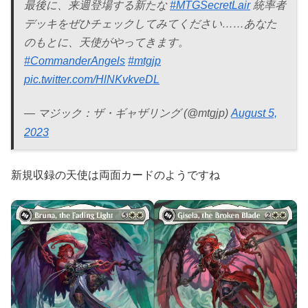
最後に、来週登場する新たな
#MTGSecretLair
統率者
デッキをぜひチェックしてみてください……あなた
のもとに、天使がやってきます。
#CommanderAngels
#mtgjp
pic.twitter.com/HlNKvkveDL
— マジック：ザ・ギャザリング (@mtgjp)
August 5,
2023
新規収録の天使は両面カードのようですね