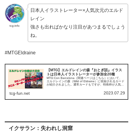
日本人イラストレーター×人気次元のエルド
レイン
tcg-info
強さも出ればかなり注目があつまるでしょう
ね。
#MTGEldraine
【MTG】エルドレインの森『おとぎ話』イラス
トは日本人イラストレーターが参加全20種
MTG:Con Barcelona（関連ページはこちら）において、
エルドレインの森（Wild of Eldraine）に収録されるカード
が紹介されました。通常カードもですが、特殊枠が人気が
出る仕様となっていそうです。ここ数年で人気のあった
シ...
2023.07.29
tcg-fun.net
イクサラン：失われし洞窟