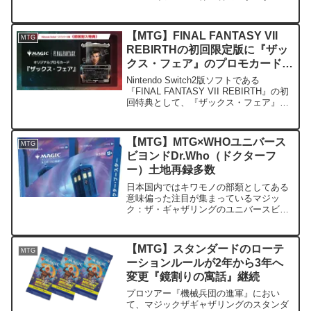
エキスパンション「エルドレインの森
（Wild of Eldraine）」ですが、コレクタ
ーブースターが日本製であることが海
【MTG】FINAL FANTASY VII
MTG
外...
REBIRTHの初回限定版に『ザッ
クス・フェア』のプロモカードが
同梱
Nintendo Switch2版ソフトである
『FINAL FANTASY VII REBIRTH』の初
回特典として、『ザックス・フェア』の
Magic the Gatheringプロモカードが付録
として含まれることが公開されました。
プロ...
【MTG】MTG×WHOユニバース
MTG
ビヨンドDr.Who（ドクターフ
ー）土地再録多数
日本国内ではキワモノの部類としてある
意味偏った注目が集まっているマジッ
ク：ザ・ギャザリングのユニバースビヨ
ンド（Universe Beyond）・コラボライ
ンである『Dr.Who（ドクターフー）』収
録カードが公開されています。今回の特
【MTG】スタンダードのローテ
MTG
徴とし...
ーションルールが2年から3年へ
変更『鏡割りの寓話』継続
プロツアー『機械兵団の進軍』におい
て、マジックザギャザリングのスタンダ