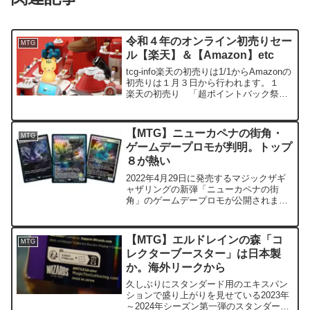
令和４年のオンライン初売りセー
MTG
ル【楽天】＆【Amazon】etc
tcg-info楽天の初売りは1/1からAmazonの
初売りは１月３日から行われます。１
楽天の初売り 「超ポイントバック祭」
① 開催期間 令和４年１月１日０時～
１月３日２３時５９分まで （期間が短
いので注意）エントリーはこちらからで
【MTG】ニューカペナの街角・
MTG
きます...
ゲームデープロモが判明。トップ
８が熱い
2022年4月29日に発売するマジックザギ
ャザリングの新弾「ニューカペナの街
角」のゲームデープロモが公開されまし
た。 今回はトップ８がかなり熱い内容
となっています。開催店舗はこちら
tcg-info自分の地元（近く）でも開催され
【MTG】エルドレインの森「コ
MTG
る店舗があっ...
レクターブースター」は日本製
か。海外リークから
久しぶりにスタンダード用のエキスパン
ションで盛り上がりを見せている2023年
～2024年シーズン第一弾のスタンダード