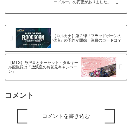
ードルールの変更がありました。 これ
まで毎年9月、2年のサイクルでスタンダ
ードから落ちていたローテーションとな
りますが、今後は3年ごとのローテーショ
ンとなります。 そのた...
【ロルカナ】第２弾「フラッドボーンの
混沌」の予約が開始・注目のカードは？
【MTG】放浪皇とナーセット・タルキー
ル龍嵐録は「放浪皇のお花見キャンペー
ン」
コメント
コメントを書き込む