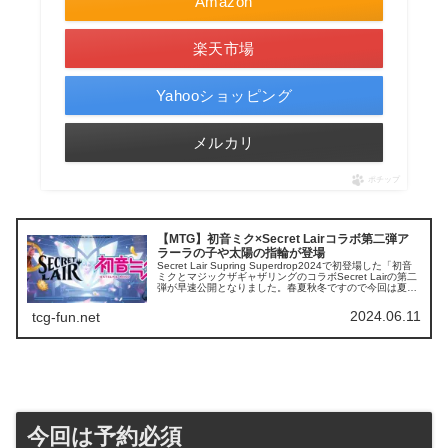
Amazon
楽天市場
Yahooショッピング
メルカリ
ポチップ
【MTG】初音ミク×Secret Lairコラボ第二弾ア
ラーラの子や太陽の指輪が登場
Secret Lair Supring Superdrop2024で初登場した「初音
ミクとマジックザギャザリングのコラボSecret Lairの第二
弾が早速公開となりました。春夏秋冬ですので今回は夏
『Secret Lair x Hatsun...
2024.06.11
tcg-fun.net
今回は予約必須