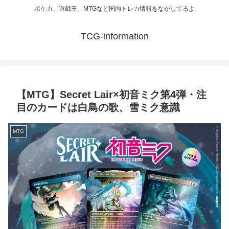
ポケカ、遊戯王、MTGなど国内トレカ情報をながしてるよ
TCG-information
【MTG】Secret Lair×初音ミク第4弾・注
目のカードは白鳥の歌、雪ミク意識
MTG