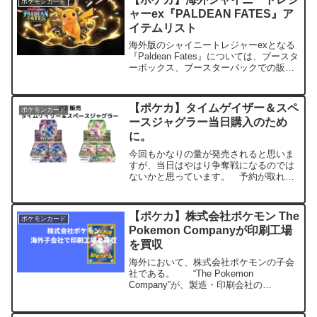
ポケモンカード
手の手札を見て、その...
ャーex『PALDEAN FATES』ア
イテムリスト
海外版のシャイニートレジャーexとなる
『Paldean Fates』については、ブースタ
ーボックス、ブースターパックでの販売
は存在せず、エリートトレーナーボック
スをメインとした、Tin、Mini Tin、
Premium Collection...
【ポケカ】タイムゲイザー＆スペ
ポケモンカード
ースジャグラー当日購入のため
に。
今回もかなりの量が発売されると思いま
すが、当日はやはり争奪戦になるのでは
ないかと思っています。 予約が取れな
かった人は各店舗を回ることとなります
が、「未開封シュリンク付き」を確保す
るためには効率よく店舗を回りましょ
【ポケカ】株式会社ポケモン The
ポケモンカード
う。 tcg-info４月...
Pokemon Companyが印刷工場
を買収
海外において、株式会社ポケモンの子会
社である。 “The Pokemon
Company”が、製造・印刷会社の
Millennium Print Groupを買収したことを
発表しました。 買収における詳細 海