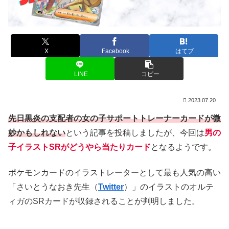
X
Facebook
はてブ
LINE
コピー
2023.07.20
先日黒炎の支配者の女の子サポートトレーナーカードが微
妙かもしれない
という記事を投稿しましたが、今回は
男の
子イラストSRがどうやら当たりカード
となるようです。
ポケモンカードのイラストレーターとして最も人気の高い
「さいとうなおき先生（
Twitter
）」のイラストのオルテ
ィガのSRカードが収録されることが判明しました。