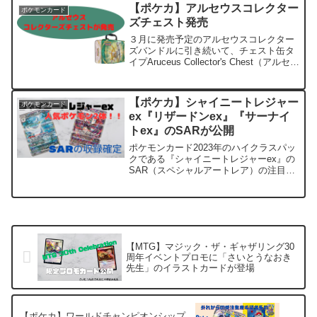
外記事によると以下のようになって...
【ポケカ】アルセウスコレクター
ポケモンカード
ズチェスト発売
３月に発売予定のアルセウスコレクター
ズバンドルに引き続いて、チェスト缶タ
イプAruceus Collector's Chest（アルセウ
スコレクターズチェスト）が発売しま
す。※海外サイトの情報によると、コレ
クターズチェストについては今後、廃...
【ポケカ】シャイニートレジャー
ポケモンカード
ex『リザードンex』『サーナイ
トex』のSARが公開
ポケモンカード2023年のハイクラスパッ
クである『シャイニートレジャーex』の
SAR（スペシャルアートレア）の注目ポ
ケモンカードが公開されました。海外版
でリークがされていた色違いの『リザー
ドンex』と色違いの『サーナイトex』と
なっています...
【MTG】マジック・ザ・ギャザリング30
周年イベントプロモに「さいとうなおき
先生」のイラストカードが登場
【ポケカ】ワールドチャンピオンシップ