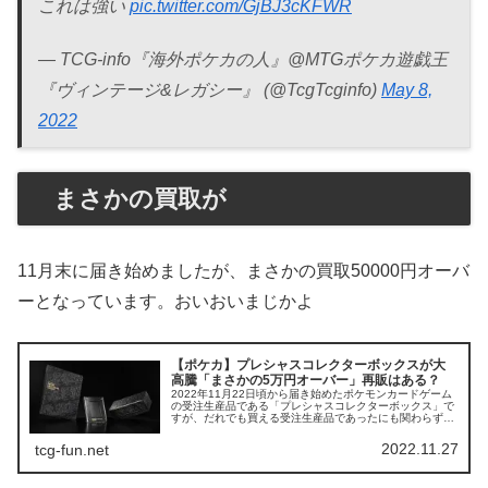
これは強い
pic.twitter.com/GjBJ3cKFWR
— TCG-info『海外ポケカの人』@MTGポケカ遊戯王
『ヴィンテージ&レガシー』 (@TcgTcginfo)
May 8,
2022
まさかの買取が
11月末に届き始めましたが、まさかの買取50000円オーバ
ーとなっています。おいおいまじかよ
【ポケカ】プレシャスコレクターボックスが大
高騰「まさかの5万円オーバー」再販はある？
2022年11月22日頃から届き始めたポケモンカードゲーム
の受注生産品である「プレシャスコレクターボックス」で
すが、だれでも買える受注生産品であったにも関わらず、
買取50000円オーバー、フリマサイトでも60000円と、予
想を超える展開とな...
2022.11.27
tcg-fun.net