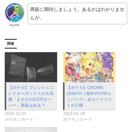
再販に期待しましょう。あるかはわかりませ
んが。
tcg-info
関連
【ポケカ】プレシャスコ
【ポケカ】CROWN
レクターボックスが大高
ZENITH（海外VSTARユ
騰「まさかの5万円オー
ニバース）全カードリス
バー」再販はある？
トが公開
2022-11-23
2023-01-18
ポケモンカード
ポケモンカード