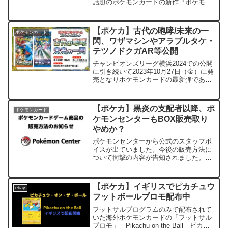
話題のポケモンカードの新作『ポケモン
カードゲーム151』にユンゲラーのカー
ドが収録されることをリークして話題と
なっています。 そもそものことの発端
【ポケカ】古代の咆哮/未来の一
ポケモンカード
についてユ...
閃、ワザマシンやアラブルタケ・
テツノドクガAR等公開
チャンピオンズリーグ横浜2024での公開
に引き続いて2023年10月27日（金）に発
売となりポケモンカードの最新弾である
「古代の咆哮/未来の一閃」に収録される
カードが追加公開となりました。それな
りに注目される効果のカードも収録され
【ポケカ】黒炎の支配者以降、ポ
ポケモンカード
るようです...
ケモンセンターもBOX販売取り
やめか？
ポケモンセンターから公式のスタッフボ
イスが出ていました。今後の販売方法に
ついて衝撃の内容が告知されました。ス
タッフボイスはこちら 詳細についてポ
ケモンセンターからは以下の告知が出て
います。ポケモンカードゲーム商品全般
【ポケカ】イギリスでピカチュウ
ebay
の販売状況を踏まえ、20...
フットボールプロモ配布中
フットサルプログラムのみで配布されて
いた海外ポケモンカードの「フットサル
プロモ」 Pikachu on the Ball ピカチ