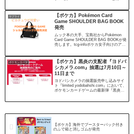
ュウ・オン・ザ・ボールがイギリスのホ
ビーショップ（Game）で配布が始まっ
たようです。tcg-infoGame ...
【ポケカ】Pokémon Card
サプライ
Game SHOULDER BAG BOOK
発売
ムック本の大手、宝島社からPokémon
Card Game SHOULDER BAG BOOKが発
売します。tcg-infoポケカ女子向けのアイ
テムですね。ちょっと男子では持つのが
恥ずかしいぞ！！デザインは普通に可愛
いです。基本情報発売日...
【ポケカ】黒炎の支配者『ヨドバ
ポケモンカード
シカメラ.com』抽選は7月10日～
11日まで
ヨドバシカメラの抽選販売申し込みサイ
ト『limited.yodobahshi.com』において、
ポケモンカードゲームの最新弾『黒炎の
支配者』の抽選申し込みが行われま
す。 抽選販売ページはこちら
抽選申し込み期間等詳細は以下の通りで
す。...
【ポケカ】海外でブースターパック付き
のふで箱と消しゴムが発売