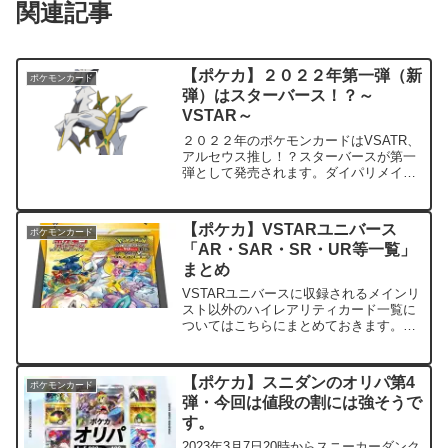
関連記事
【ポケカ】２０２２年第一弾（新
ポケモンカード
弾）はスターバース！？～
VSTAR～
２０２２年のポケモンカードはVSATR、
アルセウス推し！？スターバースが第一
弾として発売されます。ダイパリメイク
でダイパのポケカもなんかこないかな。
懐古厨としては、昔のカードも楽しみで
す
【ポケカ】VSTARユニバース
ポケモンカード
「AR・SAR・SR・UR等一覧」
まとめ
VSTARユニバースに収録されるメインリ
スト以外のハイレアリティカード一覧に
ついてはこちらにまとめておきます。
tcg-infoこちらのほうが注目カードは多い
ですしね。ハイレアリティカードの収録
枚数についてVMAXクライマックスに
【ポケカ】スニダンのオリパ第4
ポケモンカード
CHR、CS...
弾・今回は値段の割には強そうで
す。
2023年3月7日20時からスニーカーダンク