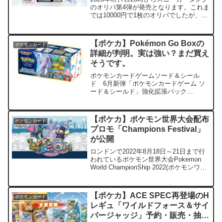
のオリパ第4弾が発売となります。これま
では10000円で1枚のオリパでしたが、今
回は5000円で2枚。少しマイルドな価格
ですが内容がよさそうですね。 前回の
オリパの記事はこちら 販売開始日
【ポケカ】Pokémon Go Boxの
ポケモンカード
2023...
詳細が判明。実は強い？まだ買え
そうです。
ポケモンカードゲームソード＆シール
ド 6月新弾「ポケモンカードゲーム ソ
ード＆シールド」強化拡張パック
「Pokémon GO」発売日：2022年6月17
日（金） 『Pokémon Go』 Boxの詳細
が徐々に判明してきました。 当初塩ボ
【ポケカ】ポケモン世界大会配布
ポケモンカード
ック...
プロモ「Champions Festival」
が公開
ロンドンで2022年8月18日～21日まで行
われているポケモン世界大会Pokemon
World ChampionShip 2022(ポケモンワー
ルドチャンピオンシップ2022)で配布され
るChampionShipプロモカードが公開され
まし...
【ポケカ】ACE SPEC再登場のH
ポケモンカード
レギュ「ワイルドフォース＆サイ
バージャッジ」予約・販売・抽選