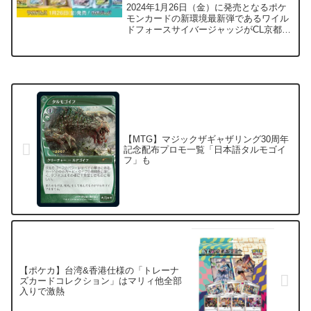
は？
2024年1月26日（金）に発売となるポケ
モンカードの新環境最新弾であるワイル
ドフォースサイバージャッジがCL京都
2024で情報公開となりました。以前から
の情報の通り、過去登場したACE SPEC
が満を持して登場。Hレギュレーション
となり環...
【MTG】マジックザギャザリング30周年
記念配布プロモ一覧「日本語タルモゴイ
フ」も
【ポケカ】台湾&香港仕様の「トレーナ
ズカードコレクション」はマリィ他全部
入りで激熱