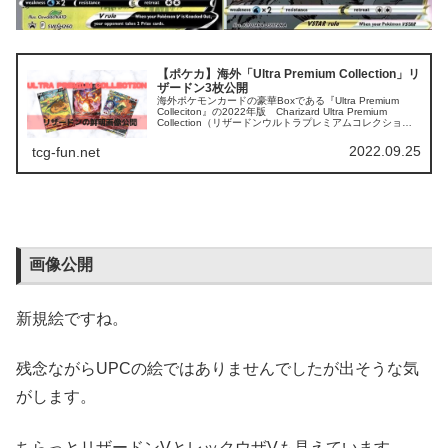
【ポケカ】海外「Ultra Premium Collection」リ
ザードン3枚公開
海外ポケモンカードの豪華Boxである『Ultra Premium
Colleciton』の2022年版 Charizard Ultra Premium
Collection（リザードンウルトラプレミアムコレクショ
ン）に収録される3枚のリザー...
2022.09.25
tcg-fun.net
画像公開
新規絵ですね。
残念ながらUPCの絵ではありませんでしたが出そうな気
がします。
ちらっとリザードンVとレックウザVも見えています