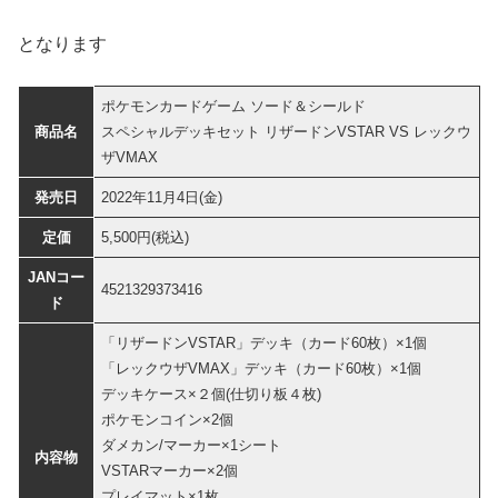
となります
ポケモンカードゲーム ソード＆シールド
商品名
スペシャルデッキセット リザードンVSTAR VS レックウ
ザVMAX
発売日
2022年11月4日(金)
定価
5,500円(税込)
JANコー
4521329373416
ド
「リザードンVSTAR」デッキ（カード60枚）×1個
「レックウザVMAX」デッキ（カード60枚）×1個
デッキケース×２個(仕切り板４枚)
ポケモンコイン×2個
ダメカン/マーカー×1シート
内容物
VSTARマーカー×2個
プレイマット×1枚