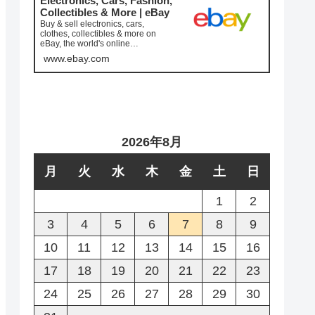
Electronics, Cars, Fashion,
Collectibles & More | eBay
Buy & sell electronics, cars,
clothes, collectibles & more on
eBay, the world's online
marketplace. Top brands, low pric...
www.ebay.com
2026年8月
月
火
水
木
金
土
日
1
2
3
4
5
6
7
8
9
10
11
12
13
14
15
16
17
18
19
20
21
22
23
24
25
26
27
28
29
30