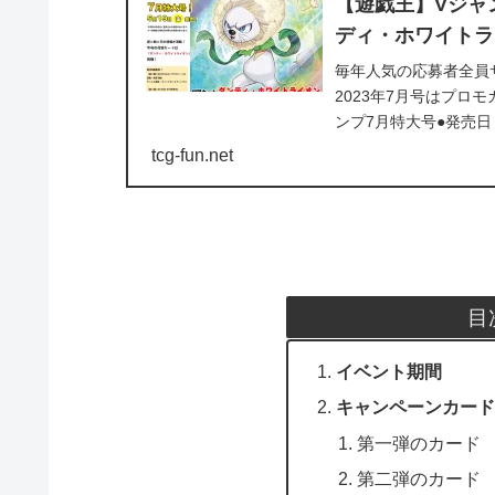
【遊戯王】Vジャ
ディ・ホワイトラ
毎年人気の応募者全員
2023年7月号はプ
ンプ7月特大号●発売日：
コード...
tcg-fun.net
目
イベント期間
キャンペーンカード
第一弾のカード
第二弾のカード