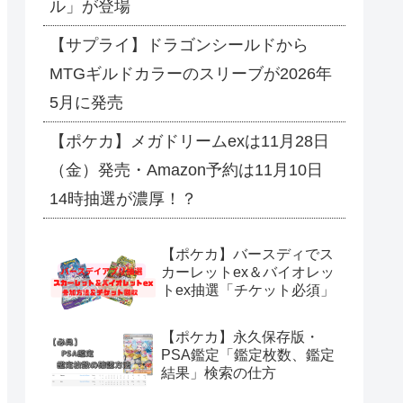
ル」が登場
【サプライ】ドラゴンシールドから
MTGギルドカラーのスリーブが2026年
5月に発売
【ポケカ】メガドリームexは11月28日
（金）発売・Amazon予約は11月10日
14時抽選が濃厚！？
【ポケカ】バースディでス
カーレットex＆バイオレッ
トex抽選「チケット必須」
【ポケカ】永久保存版・
PSA鑑定「鑑定枚数、鑑定
結果」検索の仕方