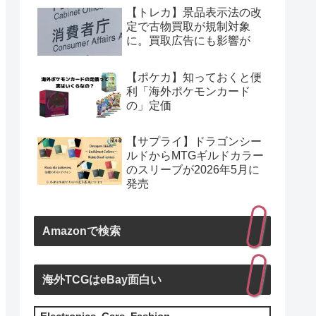
【トレカ】景品表示法の改
定で古物買取が規制対象
に。買取広告にも影響が
【ポケカ】知っておくと便
利「海外ポケモンカード
の」定価
【サプライ】ドラゴンシー
ルドからMTGギルドカラー
のスリーブが2026年5月に
発売
Amazonで検索
海外TCGはeBay面白い