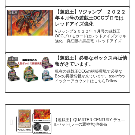
りプレイヤー需要がかなり高いBoxとな
りますTier1デッキにも使われいるなど、
【遊戯王】Vジャンプ ２０２２
遊戯王
構築勢...
年４月号の遊戯王OCGプロモは
レッドアイズ強化
Vジャンプ２０２２年４月号の遊戯王
OCGプロモカードはレッドアイズデッキ
強化 真紅眼の黒星竜（レッドアイズ・
ブラックメテオドラゴン） 販売情報
発売日：２０２２年２月２１日（月）販
売価格：５９０円（税込み）全国の書
【遊戯王】必要なボックス再販情
遊戯王
店、コンビニ等で発売真紅眼...
報がきています。
現在の遊戯王OCGの構築環境で必要な
Boxの再販情報が来ています。tcg-infoツ
イッターアカウントはこちらFollow
@TcgTcginfotcg-infoAmazon公式で予約
可能ですどの箱も３個ずつ購入可能で
す。 それでは再販ボッ...
【遊戯王】QUARTER CENTURY デュエ
ルセット(ラーの翼神竜)他発売