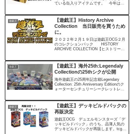
ている缶入りアイテムです。 今年は
「Tin of Pharaoh's Gods」（ティンオブ
ファラオズゴッズ） この情報が少しず
つ公開となっています。 リー...
【遊戯王】History Archive
遊戯王
Collection 当日販売を買うため
に。
２０２２年２月１９日は遊戯王OCG２月
のコレクションパック HISTORY
ARCHIVE COLLECTION【ヒストリーア
ーカイブコレクション・ヒスコレ】が発
売します。 コロナ禍という現状であ
り、事前予約となっているところがほと
【遊戯王】海外25th:Legendaly
遊戯王
んどだ...
Collectionの25thシクが公開
海外遊戯王の25周年記念箱Legendary
Collection: 25th Anniversary Editionのク
ォーターセンチュリーシークレットレア6
枚の画像が公開されました。 Product
Type（製品の種類）Collec...
【遊戯王】デッキビルドパックの
遊戯王
再販決定
遊戯王OCG デュエルモンスターズ「デ
ッキビルドパック」のうち、品薄人気の
デッキビルドパックが再販します。tcg-
infoデッキビルドパックはコレクターよ