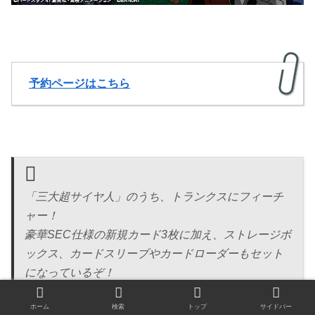
予約ページはこちら
「三大超サイヤ人」のうち、トランクスにフィーチ
ャー！
豪華SEC仕様の新規カード3枚に加え、ストレージボ
ックス、カードスリーブやカードローダーもセット
になっているぞ！
さらに、DBH・SDBHシリーズ過去弾のカードがド
ホーム
検索
トップ
サイドバー
ラマティックアートカードとして再録収録された、