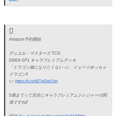
Amazon予約開始
デュエル・マスターズ TCG
DM24-SP1 キャラプレミアムデッキ
「ドラゴン娘になりたくないっ!」 イェーイめっちゃ
ドラゴン!!
👉
https://t.co/9ZJyDqU3yi
5個までって完全にキャラプレミアムトレジャーの関
係ですね‼️