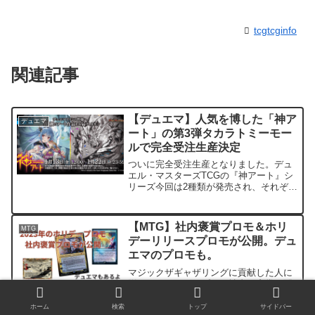
tcgtcginfo
関連記事
【デュエマ】人気を博した「神ア
デュエマ
ート」の第3弾タカラトミーモー
ルで完全受注生産決定
ついに完全受注生産となりました。デュ
エル・マスターズTCGの『神アート』シ
リーズ今回は2種類が発売され、それぞれ
4点まで、完全受注生産で受付をしてもら
えます。tcg-info販売はタカラトミー公
式・タカラトミーモールで行われます。
【MTG】社内褒賞プロモ＆ホリ
MTG
今回発売さ...
デーリリースプロモが公開。デュ
エマのプロモも。
マジックザギャザリングに貢献した人に
贈られるホリデープロモ社内の褒賞で配
られるプロモが公開されました。一般的
にはWPNネットワーク加盟店などマジッ
ホーム
検索
トップ
サイドバー