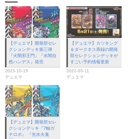
【デュエマ】開発部セレ
【デュエマ】カツキング
クションデッキ第三弾
＆ダークネス再録の開発
『火闇邪王門』『水闇自
部セレクションデッキが
然ハンデス』発売
すごい予約情報更新
2023-10-19
2022-03-11
デュエマ
デュエマ
【デュエマ】開発部セレ
クションデッキ『7軸ガ
チロボ』 『光水火鬼