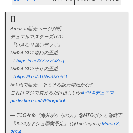
Amazon販売ページ判明
デュエルマスターズTCG
『いきなり強いデッキ』
DM24-SD1攻めの王道
⇒
https://t.co/X7zzvAi3og
DM24-SD2守りの王道
⇒
https://t.co/zURwr9Xp3Q
550円で販売。そろそろ販売開始かな⁉
これはマジで買えるだけほしい💦
#PR
#デュエマ
pic.twitter.com/R65brpr9ot
— TCG-info『海外ポケカの人』@MTGポケカ遊戯王
『2024カドショ開業予定』 (@TcgTcginfo)
March 3,
2024