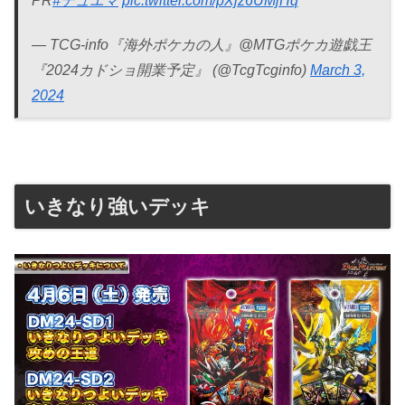
PR
#デュエマ
pic.twitter.com/pXjz6UMjHq
— TCG-info『海外ポケカの人』@MTGポケカ遊戯王
『2024カドショ開業予定』 (@TcgTcginfo)
March 3,
2024
いきなり強いデッキ