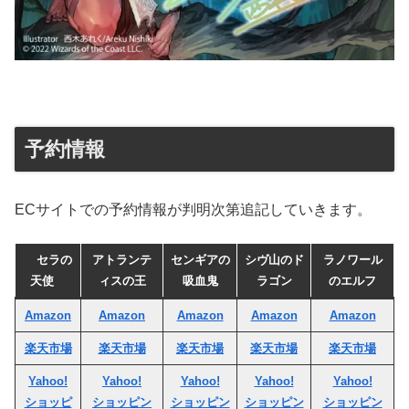
予約情報
ECサイトでの予約情報が判明次第追記していきます。
セラの
アトランテ
センギアの
シヴ山のド
ラノワール
天使
ィスの王
吸血鬼
ラゴン
のエルフ
Amazon
Amazon
Amazon
Amazon
Amazon
楽天市場
楽天市場
楽天市場
楽天市場
楽天市場
Yahoo!
Yahoo!
Yahoo!
Yahoo!
Yahoo!
ショッピ
ショッピン
ショッピン
ショッピン
ショッピン