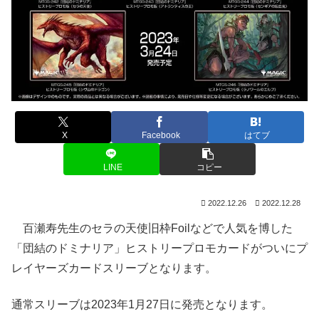
X
Facebook
はてブ
LINE
コピー
2022.12.26
2022.12.28
百瀬寿先生のセラの天使旧枠Foilなどで人気を博した
「団結のドミナリア」ヒストリープロモカードがついにプ
レイヤーズカードスリーブとなります。
通常スリーブは2023年1月27日に発売となります。