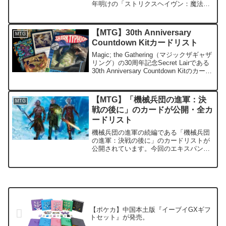
年明けの「ストリクスヘイヴン：魔法学
院」＆「環境ぶっ壊れセット第２弾 モ
ダンホライゾン２」が発売、この二つが
大きな転機だったのではないかと思って
【MTG】30th Anniversary
MTG
います。 特に、 ・ ...
Countdown Kitカードリスト
Magic; the Gathering（マジックザギャザ
リング）の30周年記念Secret Lairである
30th Anniversary Countdown Kitのカード
リストが判明しました。 公開初日の記
事はこちらtcg-info日...
【MTG】「機械兵団の進軍：決
MTG
戦の後に」のカードが公開・全カ
ードリスト
機械兵団の進軍の続編である「機械兵団
の進軍：決戦の後に」のカードリストが
公開されています。今回のエキスパンシ
ョンは過去最少の超小型エキスパンショ
ンとなっており収録枚数は、全50種類し
かありません。かなり特殊なセットとな
っており、ウィザーズが...
【ポケカ】中国本土版『イーブイGXギフ
トセット』が発売。