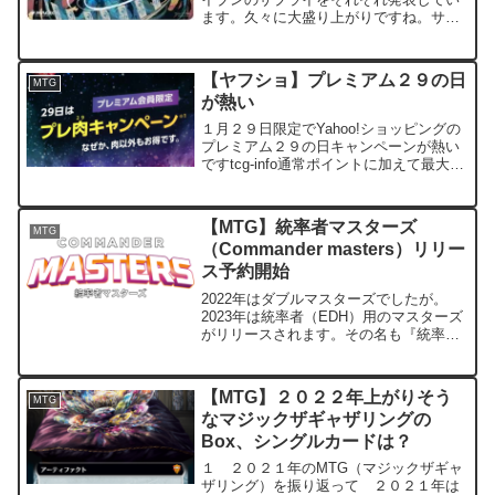
ます。久々に大盛り上がりですね。サプ
ライといえば、灯争大戦も盛り上がりま
したが。今回も盛り上がっていきそうで
す。amzn_assoc_ad_type ="re...
【ヤフショ】プレミアム２９の日
MTG
が熱い
１月２９日限定でYahoo!ショッピングの
プレミアム２９の日キャンペーンが熱い
ですtcg-info通常ポイントに加えて最大＋
２２％のポイントが付きます（Tポイン
ト、PayPayボーナスの合算値です）エン
トリーページはこちらキャンペーン詳細
【MTG】統率者マスターズ
MTG
ま...
（Commander masters）リリー
ス予約開始
2022年はダブルマスターズでしたが。
2023年は統率者（EDH）用のマスターズ
がリリースされます。その名も『統率者
マスターズ（Commander Masters）』近
年のマスターズシリーズのカードはここ
最近統率者で使われているカードに寄
【MTG】２０２２年上がりそう
MTG
っ...
なマジックザギャザリングの
Box、シングルカードは？
１ ２０２１年のMTG（マジックザギャ
ザリング）を振り返って ２０２１年は