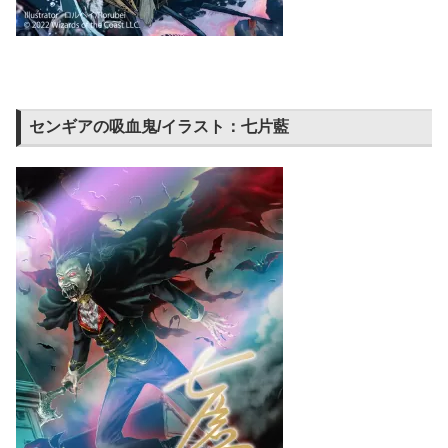
センギアの吸血鬼/イラスト：七片藍