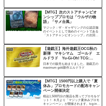
け付けをしています。tcg-info前回のスト
リートファイターなどと同じく楽天ブッ
クスでの正規予約受付が行われます...
【MTG】次のストアチャンピオ
MTG
ンシッププロモは「ウルザの物
語」「サメ台風」
マジック：ザ・ギャザリングの公認店舗
のイベントとして強めのイベントである
「ストアチャンピオンシップ」の次回の
プロモカードが公開となりました。スト
アチャンピオンシップ「ブルームバロ
ウ」シーズンのプロモは以下の2枚で
【遊戯王】海外遊戯王OCG秋の
MTG
す。 プロモカードについて以...
新弾 マキシマム ゴールド エ
ルドラド Yu-Gi-Oh! TCG:
Maximum Gold – El Dorado 速
日本での販売も始まりました。遊戯王の
報
maximum gold新作エルドラド
【MTG】1500円以上購入で「夏
MTG
休み」プロモカードの配布キャン
ペーン開催決定
税込1,500円分の製品を買ってプロモをゲ
ット！ ８月より「マジック夏休みプロモ
キャンペーン」が開催されます。tcg-info