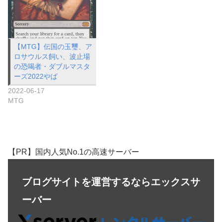
【MTG】伝国の玉璽、ア
ロサウルス飼い、波止場
の恐喝者・ダブルマスタ
ーズ2022やば
2022-06-17
MTG
【PR】国内人気No.1の高速サーバー
ブログサイトを運営するならエックスサ
ーバー