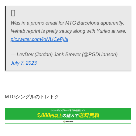
Was in a promo email for MTG Barcelona apparently.
Neheb reprint is pretty saucy along with Yuriko at rare.
pic.twitter.com/loNUCePjbi
— LevDev (Jordan) Jank Brewer (@PGDHanson)
July 7, 2023
MTGシングルのトレトク