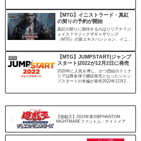
夏休みとロゴの入ったプロモカードと昨
年のAPEC配布カードの日本語版が配布
されます。2022年8月1日以降、マジッ...
【MTG】イニストラード・真紅
MTG
の契りの予約が開始
真紅の契りに期待するのはリリアナ？ジ
ェイス？マジックザギャザリング
（MTG）の新エキスパンション、イニス
トラード真紅の契りが１１月１９日に発
売します。収録カードはまだ不明です
が、人気あるプレインズウォーカーの復
【MTG】JUMPSTART(ジャンプ
MTG
活に期待が集まっています。
スタート)2022が12月2日に発売
2020年に人気を博し、かつ団結のドミナ
リア以降各弾で継続発売となったジャン
プスタートの本編が発売2022年12月2日
に発売となります。※注意事項
JUMPSTART（ジャンプスタート）のカ
ードは特殊セット扱いのため、エターナ
ルリーガルとなり...
【遊戯王】2023年第3弾PHANTOM
NIGHTMAREファントム・ナイトメア