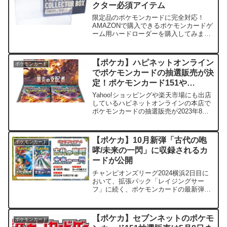
クター必須アイテム
限定品のポケモンカードに完全対応！
AMAZONで購入できるポケモンカードゲ
ーム用ハードローダーを購入してみまし
た。正直使う価値があるアイテムとなり
ます。未開封で貴重となっている限定
BOXを保管する人は、シュリンクやビニ
【ポケカ】ハピネットオンライン
ポケモンカード
ールも大切な部分となり...
でポケモンカードの抽選販売が決
定！ポケモンカード151や
VSTARユニバースなど
Yahoo!ショッピングや楽天市場にも出店
しているハピネットオンラインの本店で
ポケモンカードの抽選販売が2023年8月
30日から行われます。これまでハピネッ
トオンラインでは先着販売を実施してい
ましたが、とうとう抽選販売に切り替え
【ポケカ】10月新弾「古代の咆
ポケモンカード
たようです。...
哮/未来の一閃」に収録されるカ
ードが公開
チャンピオンズリーグ2024横浜2日目に
おいて、拡張パック「レイジングサー
フ」に続く、ポケモンカードの最新弾で
ある「古代の咆哮/未来の一閃」に収録さ
れるカードがいよいよ公開となりまし
た。『古代or未来』と分かれたカードが
【ポケカ】セブンネットのポケモ
ポケモンカード
収録されます。 商品...