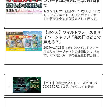
ンカード151抽選販売は5月8日ま
で
セブンイレブンは現在、公式ECサイトで
あるセブンネットにおけるポケモンカー
ドの販売は全て抽選販売として行ってい
ます。そのため、2023年6月16日に発売
となる『ポケモンカード151』と関連ア
イテムについても、全て抽選販売となっ
【ポケカ】ワイルドフォース＆サ
ポケモンカード
ています 抽...
イバージャッジ「発売日はどこで
買える？」
2024年1月26日（金）はワイルドフォー
ス＆サイバージャッジの発売日となりま
す。ポケモンカードの生産量自体が膨大
となっており、ヨドバシカメラであれば
ほぼ毎日ポケモンカードが買えるような
状況かつ各ショップでも売れ残ってくる
ようになってきまし...
【MTG】値段は約250ドル、MYSTERY
BOOSTER2は楽天ブックスでも発売