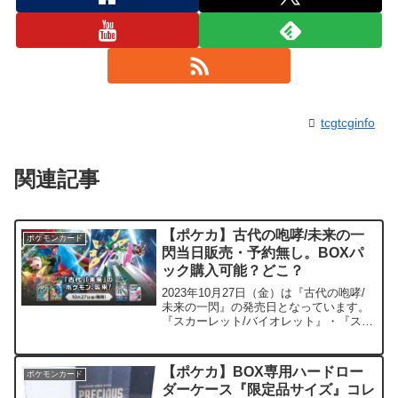
tcgtcginfo
関連記事
【ポケカ】古代の咆哮/未来の一
ポケモンカード
閃当日販売・予約無し。BOXパ
ック購入可能？どこ？
2023年10月27日（金）は『古代の咆哮/
未来の一閃』の発売日となっています。
『スカーレット/バイオレット』・『スノ
ーハザード/クレイバースト』に続いて
2023年シーズンでは3セット目の２BOX
に分割された大型セットとなっていま
【ポケカ】BOX専用ハードロー
ポケモンカード
す。ポケモ...
ダーケース『限定品サイズ』コレ