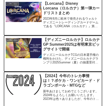
付けています。タカラトミーモールで
【Lorcana】Disney
LORCANA
は...
Lorcana（ロルカナ）第一弾カー
ドリストまとめ
2023年8月に欧米で発売されるウォルト
ディズニートレーディングカードゲーム
である『LORCANA（ロルカナ）』第一
弾『The First Chapter』のカードリスト
についてまとめていきます。tcg-info海外
サイトからの情報のまとめ...
【ディズニーロルカナ】ロルカナ
LORCANA
GP Summer2025は有明東京ビッ
グサイトで開催
ディズニーロルカナTCGの日本選手権の
権利をかけた、ディズニーロルカナグラ
ンプリ2025Summer（夏）の抽選受付が
始まっています。今回注目すべき点は、
定員の増加サイドイベントの開催ではな
いでしょうか？ ディズニーロルカナグ
【2024】今年のトレカ事情
LORCANA
ランプリ202...
は！？ポケカ・ワンピカード・ド
ラゴンボール・MTGなど
新年あけましておめでとうございます。
2024年もよろしくお願いいたします。
2023年は色々ありましたが、今年のトレ
カ界隈はどうなるのか？個人的な予想を