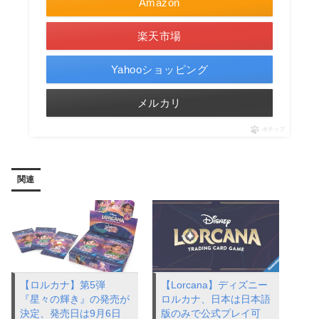
Amazon
楽天市場
Yahooショッピング
メルカリ
ポチップ
関連
【ロルカナ】第5弾
【Lorcana】ディズニー
『星々の輝き』の発売が
ロルカナ、日本は日本語
決定、発売日は9月6日
版のみで公式プレイ可