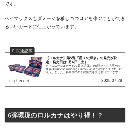
です。
ベイマックスもダメージを移しつつロアを稼ぐことができ
るいいカードに仕上がっています。
【ロルカナ】第5弾『星々の輝き』の発売が決
定、発売日は9月6日（土）
ディズニーロルカナTCG日本語版の第5弾である『星々の
輝き(英語名:Shimmering Skies)』の発売が9月6日（土）に
決定しました。各店舗での予約販売を受け付けています。
今回もブースターパックと構築済みデッキ2種類が発売と
なります...
2025.07.28
tcg-fun.net
6弾環境のロルカナはやり得！？