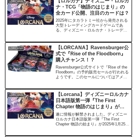
【ロルカナ】ディズニー・ロルカ
LORCANA
ナ・TCG「物語のはじまり」の
全カード公開、注目のカードは？
2025年にタカラトミー社から発売される
大型トレーディングカードゲームであ
る、ディズニー・ロルカナ・トレーディ
ングカードゲームの収録カードがすべて
公開されました。収録カードリストはこ
ちらロルカナは6色あるインクのうち、好
【LORCANA】Ravensburger公
LORCANA
きな1色か2色を選ん...
式で『Rise of the Floodborn』
購入チャンス！？
Ravensburger公式サイトで『Rise of the
Floodborn』の予約販売セールが行われる
ようです。このセールについてはアメリ
カ住所がある人に限られますが、転送業
者を使うことで日本から買うことが出来
る可能性があります。 プ...
【Lorcana】ディズニーロルカナ
LORCANA
日本語版第一弾『The First
Chapter 物語のはじまり』が
2025年1月25日に発売決定。
遂に情報が解禁されました。ディズニー
ロルカナ日本語版第一弾『The First
Chapter 物語の始まり』が2025年1月25日
に発売となります。すでにタカラトミー
モール【公式】や各サイトで予約を受け