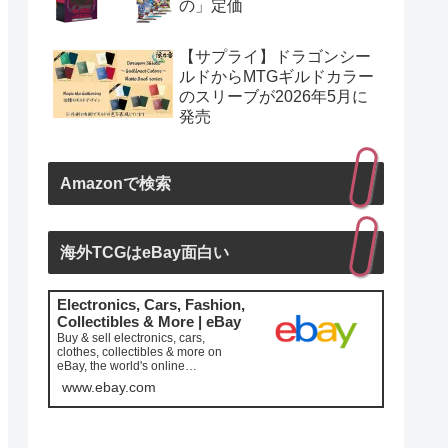
の」定価
【サプライ】ドラゴンシー
ルドからMTGギルドカラー
のスリーブが2026年5月に
発売
Amazonで検索
海外TCGはeBay面白い
Electronics, Cars, Fashion,
Collectibles & More | eBay
Buy & sell electronics, cars,
clothes, collectibles & more on
eBay, the world's online
marketplace. Top brands, low pric...
www.ebay.com