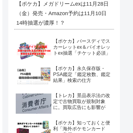
【ポケカ】メガドリームexは11月28日
（金）発売・Amazon予約は11月10日
14時抽選が濃厚！？
【ポケカ】バースディでス
カーレットex＆バイオレッ
トex抽選「チケット必須」
【ポケカ】永久保存版・
PSA鑑定「鑑定枚数、鑑定
結果」検索の仕方
【トレカ】景品表示法の改
定で古物買取が規制対象
に。買取広告にも影響が
【ポケカ】知っておくと便
利「海外ポケモンカード