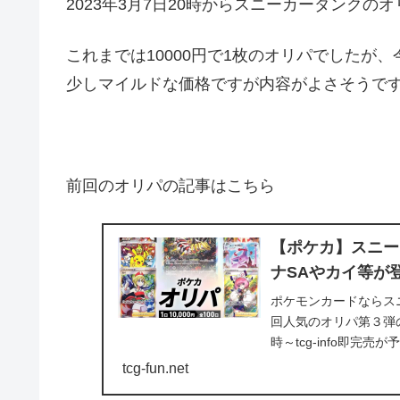
2023年3月7日20時からスニーカーダンクの
これまでは10000円で1枚のオリパでしたが、今
少しマイルドな価格ですが内容がよさそうで
前回のオリパの記事はこちら
【ポケカ】スニー
ナSAやカイ等が
ポケモンカードならスニ
回人気のオリパ第３弾の
時～tcg-info即完
tcg-fun.net